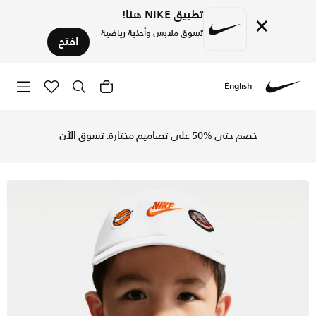
تطبيق NIKE هنا!
×
تسوق ملابس وأحذية رياضية
افتح
English
Nike
تسوق نايكي قبعة ستيتمنت باتش كلوب للأطفال الصغار - أبيض في
خصم حتى %50 على تصاميم مختارة.
تسوق الآن