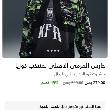
حارس المرمى الأصلي لمنتخب كوريا
تيشيرت كرة القدم نايكي للرجال
Price reduced from
to
279.00 ر.س
549.00 ر.س
49% خصم
هذا المنتج غير متوفر حاليًا
نفدت الكمية: