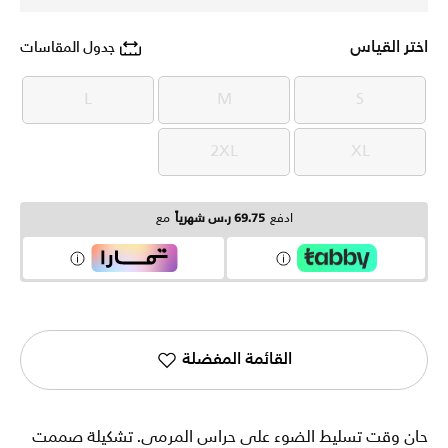
اختر القياس
جدول المقاسات
L
M
S
L
M
S
2XL
XL
2XL
XL
ادفع
69.75 ر.س شهرياً
مع
القائمة المفضلة
حان وقت تسليط الضوء على حراس المرمى. تشكيلة صممت