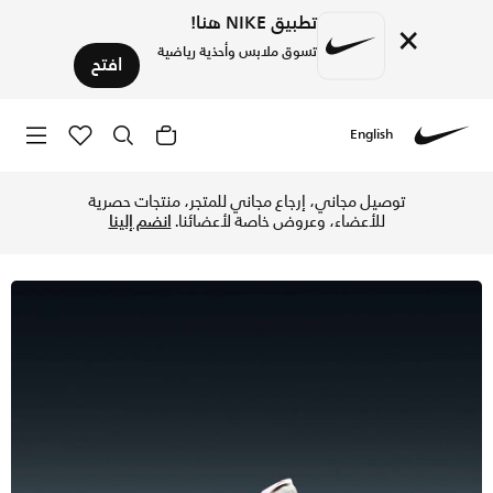
تطبيق NIKE هنا!
×
تسوق ملابس وأحذية رياضية
افتح
English
Nike
تسوق نايكي LD-1000 حذاء للنساء - كوكونت ميلك/سيل/أسود/جيم ريد في السعودية عبر موقع نايكي اونلاين، واكتشف أحدث التشكيلات والإصدارات الحصرية. احصل على توصيل وإرجاع مجاني✓ دفع نقداً ✓ عبر تطبيق تابي ✓ وغيرها من الوسائل.
توصيل مجاني، إرجاع مجاني للمتجر، منتجات حصرية
للأعضاء، وعروض خاصة لأعضائنا.
انضم إلينا