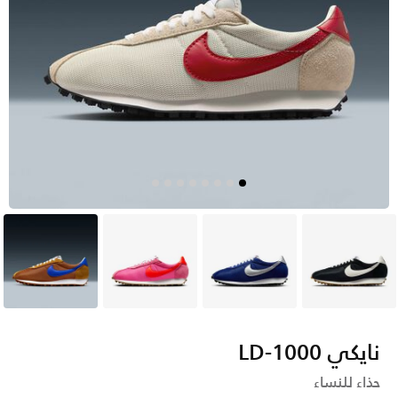
أسود
أزرق
وردي
بنى
نايكي LD-1000
حذاء للنساء