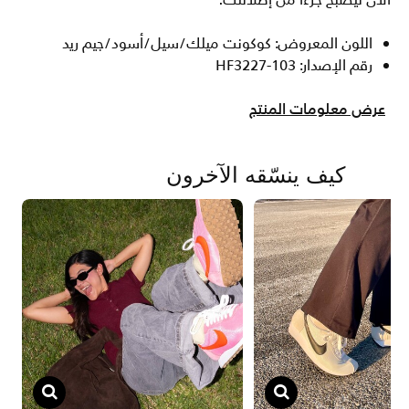
الآن ليصبح جزءا من إطلالتك.
اللون المعروض: كوكونت ميلك/سيل/أسود/جيم ريد
رقم الإصدار: HF3227-103
عرض معلومات المنتج