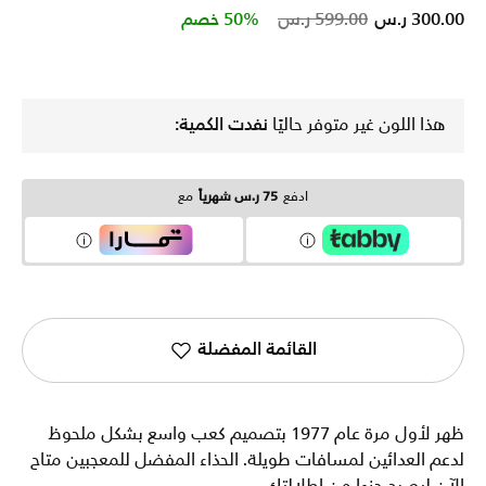
Price reduced from
to
300.00 ر.س
599.00 ر.س
50% خصم
هذا اللون غير متوفر حاليًا
نفدت الكمية:
ادفع
75 ر.س شهرياً
مع
القائمة المفضلة
ظهر لأول مرة عام 1977 بتصميم كعب واسع بشكل ملحوظ
لدعم العدائين لمسافات طويلة. الحذاء المفضل للمعجبين متاح