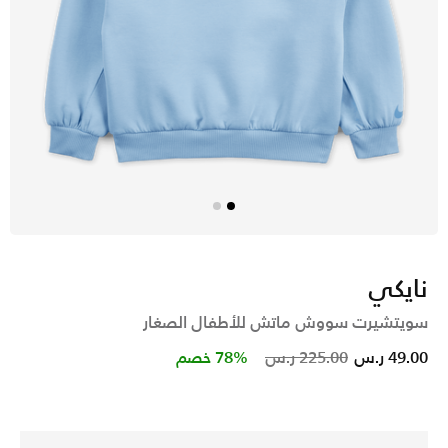
نايكي
سويتشيرت سووش ماتش للأطفال الصغار
Price reduced from
to
49.00 ر.س
225.00 ر.س
78% خصم