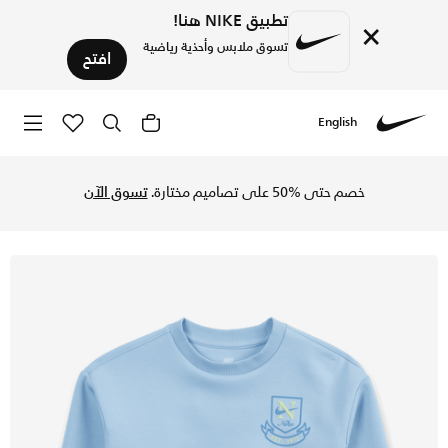
تطبيق NIKE هنا!
×
تسوق ملابس وأحذية رياضية
افتح
English
Nike
تسوق نايكي سويتشيرت سووش ماتش للأطفال الصغار - سايكك بلو 
خصم حتى %50 على تصاميم مختارة.
تسوق الآن