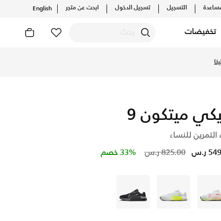
ساعدة
التسجيل
تسجيل الدخول
ابحث عن متجر
English
تخفيضات
نا
يكي ميتكون 9
 التمرين للنساء
Price reduced from
to
5 ر.س
825.00 ر.س
33% خصم
أبيض
أبيض
أسود