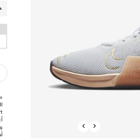
ه
ال
أ
Previous
Next
و
أه