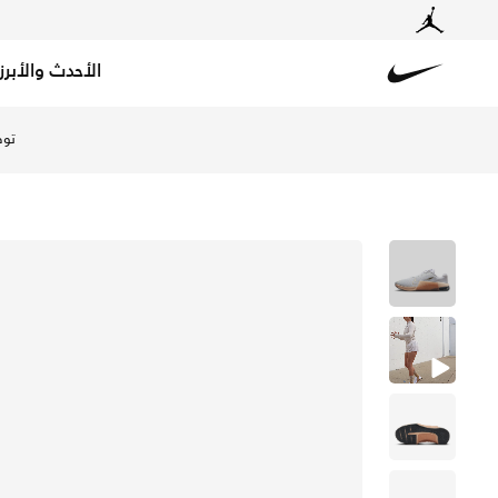
الأحدث والأبرز
Nike
تسوق نايكي ميتكون 9 حذاء التمرين للنساء - أبيض/ميتاليك جولد جراين/ساند دريفت/أبيض في السعودية عبر موقع نايكي اونلاين، واكتشف أحدث التشكيلات والإصدارات الحصرية. احصل على توصيل وإرجاع مجاني✓ دفع نقداً ✓ عبر تطبيق تابي ✓ وغيرها من الوسائل.
توص