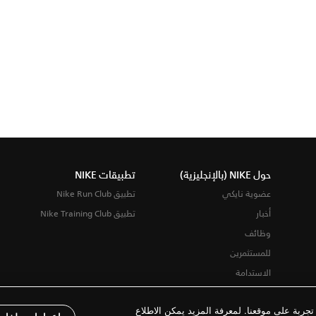
حول NIKE (بالإنجليزية)
تطبيقات NIKE
عضوية نايكي
تطبيق Nike Run Club
أخبار
تطبيق Nike Training Club
وظائف
للمستثمرين
الاستدامة
ربة على موقعنا. لمعرفة المزيد يمكن الاطلاع