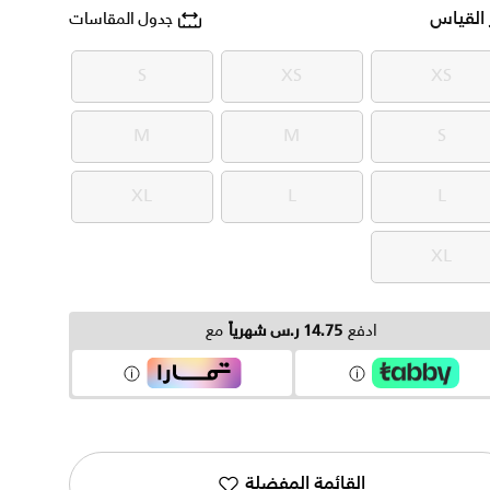
 القياس
جدول المقاسات
S
XS
XS
S
XS
XS
M
M
S
M
M
S
XL
L
L
XL
L
L
XL
XL
ادفع
14.75 ر.س شهرياً
مع
القائمة المفضلة