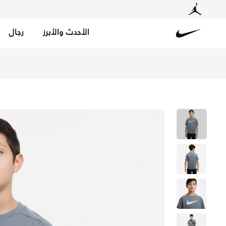
الأحدث والأبرز
رجال
Nike
تسوق نايكي مالتي تيشيرت التمرين دراي-فت جرافيك للأطفال 