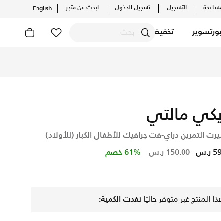
ساعدة
التسجيل
تسجيل الدخول
ابحث عن متجر
English
ورتسوير
تخفيضات
اونلاين، واكتشف أحدث التشكيلات والإصدارات الحصرية. احصل على ت
يكي مالتي
رت التمرين دراي-فت جرافيك للأطفال الكبار (للأولاد)
Price reduced from
to
ر.س
150.00 ر.س
61% خصم
ذا المنتج غير متوفر حاليًا
نفدت الكمية: