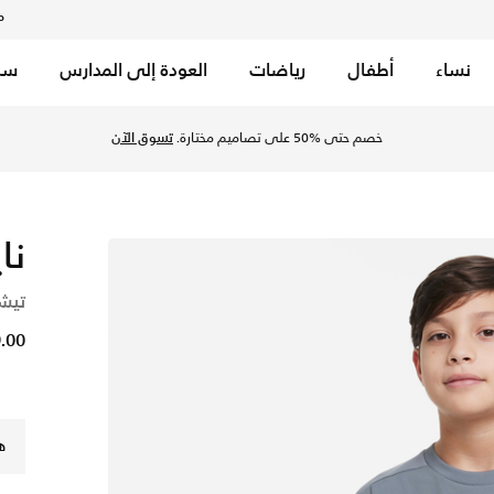
م
نساء
أطفال
رياضات
العودة إلى المدارس
سب
الكبار (للأولاد) - سموك جراي/أبيض في السعودية عبر موقع نايكي 
خصم حتى %50 على تصاميم مختارة.
تسوق الآن
نا
تيشي
59.00 
ه