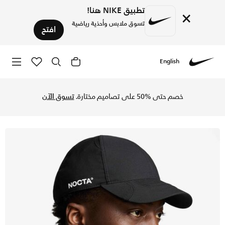
تطبيق NIKE هنا!
×
تسوق ملابس وأحذية رياضية
افتح
English
Nike
تسوق نوكتا قبعة أس أس سي - أسود/أبيض في السعودية عبر موقع
خصم حتى %50 على تصاميم مختارة.
تسوق الآن