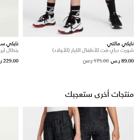
نايكي مالتي
نايكي سب
شورت دراي-فت للأطفال الكبار (للأولاد)
بنطال اير
ce reduced from
to
Price reduced from
to
89.00 ر.س
175.00 ر.س
229.00 ر.س
منتجات أخرى ستعجبك