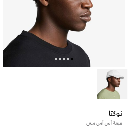
أبيض
نوكتا
قبعة أس أس سي