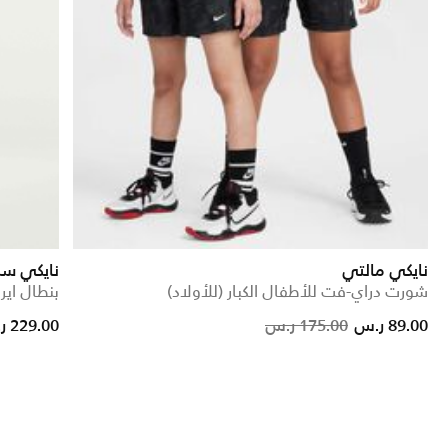
نايكي مالتي
نايكي سب
شورت دراي-فت للأطفال الكبار (للأولاد)
بنطال اير
ce reduced from
to
Price reduced from
to
89.00 ر.س
175.00 ر.س
229.00 ر.س