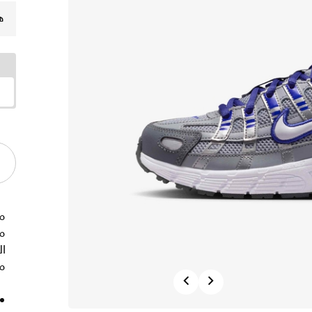
ه
مظ
ال
مث
Previous
Next