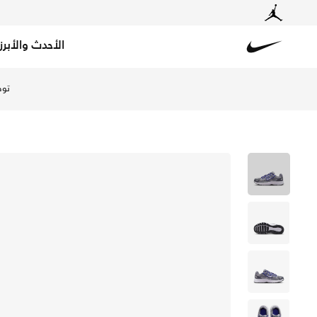
الأحدث والأبرز
Nike
تسوق نايكي P-6000 حذاء للأطفال الكبار - وولف جراي/ديب نايت/ميتاليك سيلفر/أبيض في السعودية عبر موقع نايكي اونلاين، واكتشف أحدث التشكيلات والإصدارات الحصرية. احصل على توصيل وإرجاع مجاني✓ دفع نقداً ✓ عبر تطبيق تابي ✓ وغيرها من الوسائل.
توص