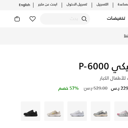
ساعدة
التسجيل
تسجيل الدخول
ابحث عن متجر
English
تخفيضات
نا
ي P-6000
 للأطفال الكبار
Price reduced from
to
2 ر.س
529.00 ر.س
57% خصم
أبيض
رمادي
رمادي
رمادي
رمادي