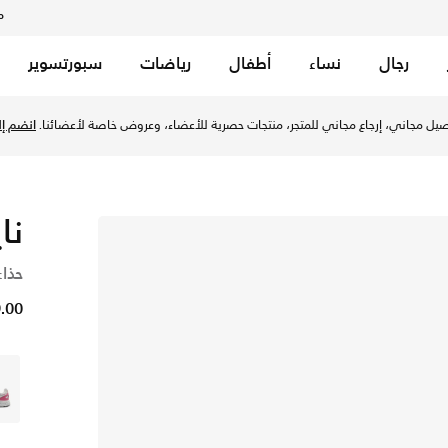
م
رجال
نساء
أطفال
رياضات
سبورتسوير
يل مجاني، إرجاع مجاني للمتجر، منتجات حصرية للأعضاء، وعروض خاصة لأعضائنا.
انضم إلي
نايك
حذاء
29.00