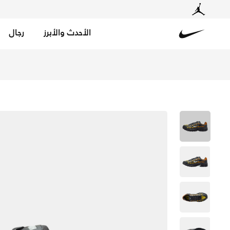
الأحدث والأبرز
رجال
Nike
تسوق نايكي P-6000 حذاء - دارك سموك جراي/بارلي جرين/مونراك في السعودية عبر موقع نايكي اونلاين، واكتشف أحدث التشكيلات والإصدارات الحصرية. احصل على توصيل وإرجاع مجاني✓ دفع نقداً ✓ عبر تطبيق تابي ✓ وغيرها من الوسائل.