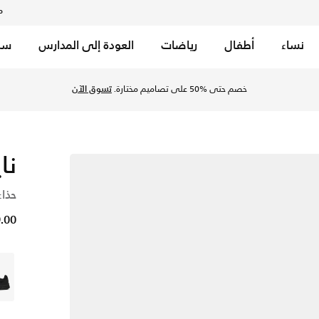
م
نساء
أطفال
رياضات
العودة إلى المدارس
سب
خصم حتى %50 على تصاميم مختارة.
تسوق الآن
نايك
حذاء
29.00