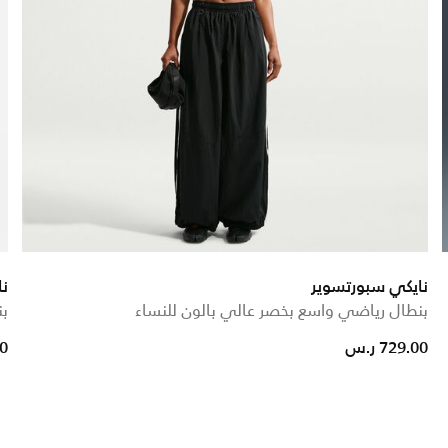
نايكي سبورتسوير
نا
بنطال رياضي واسع بخصر عالي بالون للنساء
بن
729.00 ر.س
00