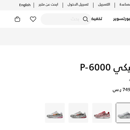
ساعدة
التسجيل
تسجيل الدخول
ابحث عن متجر
English
ورتسوير
تخفيضات
ي P-6000
7 ر.س
رمادي
selected
رمادي
رمادي
رمادي