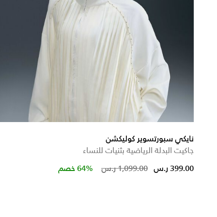
نايكي سبورتسوير كوليكشن
جاكيت البدلة الرياضية بثنيات للنساء
Price reduced from
to
399.00 ر.س
1,099.00 ر.س
64% خصم