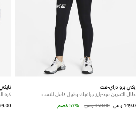
يكي برو دراي-فت
نايكي
طال التمرين ميد-رايز جرافيك بطول كامل للنساء
كرة ال
Price reduced from
to
149. ر.س
350.00 ر.س
57% خصم
799.00 ر