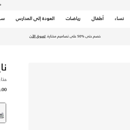
م
نساء
أطفال
رياضات
العودة إلى المدارس
سب
خصم حتى %50 على تصاميم مختارة.
تسوق الآن
نايك
حذاء
49.00