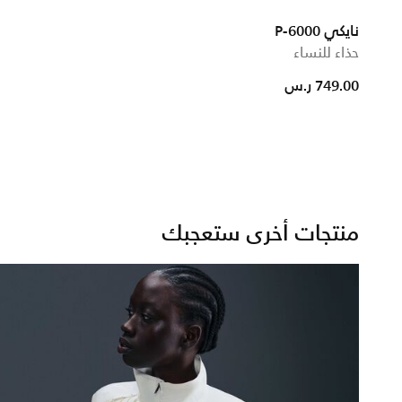
نايكي P-6000
حذاء للنساء
749.00 ر.س
منتجات أخرى ستعجبك