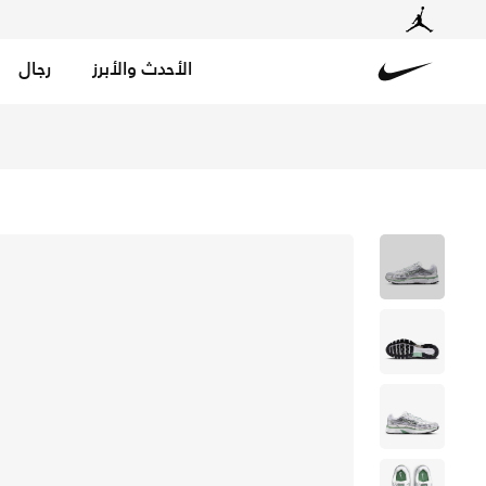
الأحدث والأبرز
رجال
Nike
تسوق نايكي P-6000 حذاء - ميتاليك سيلفر/ستيم/أبيض/أسود في السعودية عبر موقع نايكي اونلاين، واكتشف أحدث التشكيلات والإصدارات الحصرية. احصل على توصيل وإرجاع مجاني✓ دفع نقداً ✓ عبر تطبيق تابي ✓ وغيرها من الوسائل.