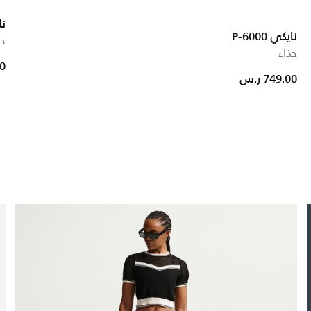
ناي
نايكي P-6000
حذ
حذاء
ed from
00
749.00 ر.س