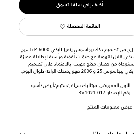
أضف إلى سلة التسوق
القائمة المفضلة
مزيج من تصميم حذاء بيجاسوس يتميز نايكي P-6000 بنسيج
كي قابل للتهوية مع طبقات أفقية ورأسية لإطلالة مميزة
ستوحاة من حصان مجنح مهيب. بالاعتماد على تصميم
ي بيجاسوس 25 و 2006 فهو يمنحك الراحة طوال اليوم.
اللون المعروض: ميتاليك سيلفر/ستيم/أبيض/أسود
رقم الإصدار: BV1021-017
عرض معلومات المنتج