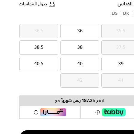
 القياس
جدول المقاسات
US
UK
36.5
36
35.5
36.5
36
35.5
38.5
38
37.5
38.5
38
37.5
40.5
40
39
40.5
40
39
42
41
42
41
ادفع
187.25 ر.س شهرياً
مع
ية