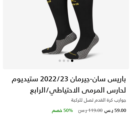
باريس سان-جيرمان 2022/23 ستيديوم
لحارس المرمى الاحتياطي/الرابع
جوارب كرة القدم تصل للركبة
Price reduced from
to
59.00 ر.س
119.00 ر.س
50% خصم