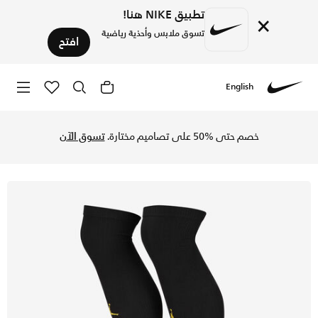
تطبيق NIKE هنا!
×
تسوق ملابس وأحذية رياضية
افتح
English
Nike
تسوق باريس سان-جيرمان 2022/23 ستيديوم لحارس المرمى الاحتياطي/الرابع جوارب كرة القدم تصل للركبة - أسود/تور يلو في السعودية عبر موقع نايكي اونلاين، واكتشف أحدث التشكيلات والإصدارات الحصرية. احصل على توصيل وإرجاع مجاني✓ دفع نقداً ✓ عبر تطبيق تابي ✓ وغيرها من الوسائل.
خصم حتى %50 على تصاميم مختارة.
تسوق الآن