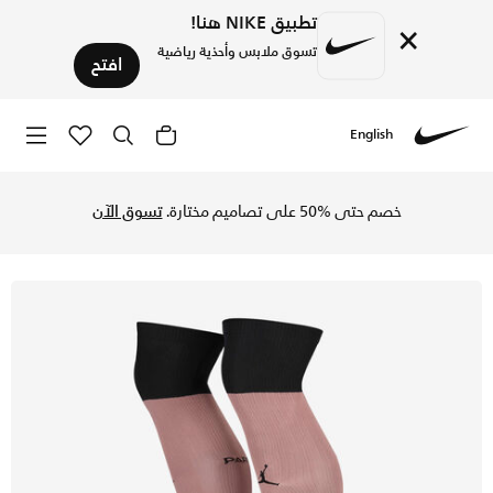
تطبيق NIKE هنا!
×
تسوق ملابس وأحذية رياضية
افتح
English
Nike
تسوق باريس سان جيرمان 2024/25 سترايك البديل جوارب كرة القدم جوردن بطول الركبة - راست بينك/أسود في السعودية عبر موقع نايكي اونلاين، واكتشف أحدث التشكيلات والإصدارات الحصرية. احصل على توصيل وإرجاع مجاني✓ دفع نقداً ✓ عبر تطبيق تابي ✓ وغيرها من الوسائل.
خصم حتى %50 على تصاميم مختارة.
تسوق الآن