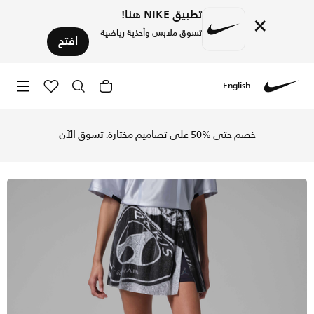
تطبيق NIKE هنا!
×
تسوق ملابس وأحذية رياضية
افتح
English
Nike
تسوق باريس سان جيرمان تنورة بنمط شورت للنساء - أويل جراي في
خصم حتى %50 على تصاميم مختارة.
تسوق الآن