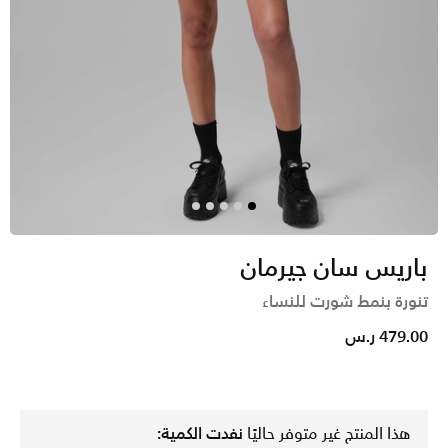
باريس سان جيرمان
تنورة بنمط شورت للنساء
479.00 ر.س
هذا المنتج غير متوفر حاليًا
نفدت الكمية: