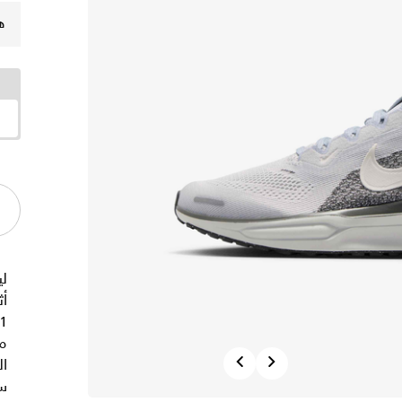
ه
لي
أث
م
Previous
Next
ال