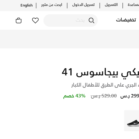
ساعدة
التسجيل
تسجيل الدخول
ابحث عن متجر
English
تخفيضات
يكي بيجاسوس 41
 الجري على الطرق للأطفال الكبار
Price reduced from
to
2 ر.س
529.00 ر.س
43% خصم
أسود