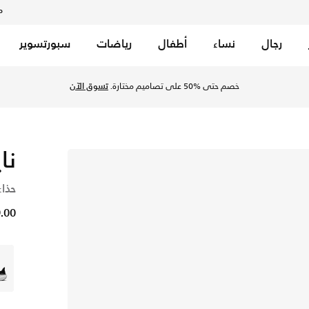
م
رجال
نساء
أطفال
رياضات
سبورتسوير
خصم حتى %50 على تصاميم مختارة.
تسوق الآن
نا
حذاء
99.00