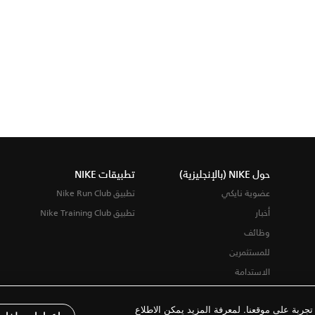
حول NIKE (بالإنجليزية)
تطبيقات NIKE
عضوية نايكي
تطبيق Nike Run Club
أخبار
تطبيق Nike Training Club
وظائف
للمستثمرين
الاستدامة
ربة على موقعنا. لمعرفة المزيد يمكن الاطلاع