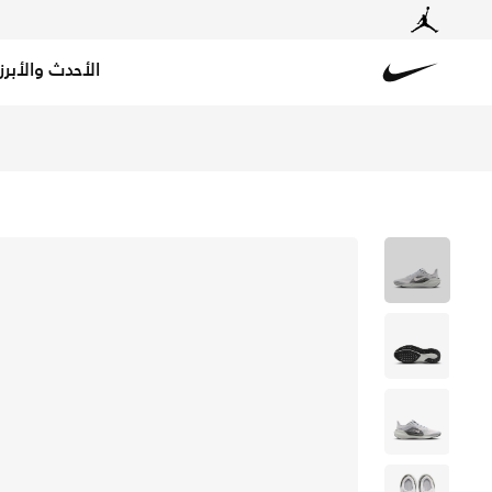
الأحدث والأبرز
Nike
تسوق نايكي بيجاسوس 41 حذاء الجري على الطرق للأطفال الكبار - بيور بلاتينوم/أنثراسايت/لايت سيلفر/سايل في السعودية عبر موقع نايكي اونلاين، واكتشف أحدث التشكيلات والإصدارات الحصرية. احصل على توصيل وإرجاع مجاني✓ دفع نقداً ✓ عبر تطبيق تابي ✓ وغيرها من الوسائل.