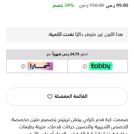
Price reduced from
to
99.00 ر.س
150.00 ر.س
34% خصم
هذا اللون غير متوفر حاليًا
نفدت الكمية:
ادفع
24.75 ر.س شهرياً
مع
القائمة المفضلة
صممت كرة قدم نايكي بيتش ترينينج بتصميم متين مخصصة
للحصص التدريبية ولتحسين حركات قدمك. مزينة بطبعات