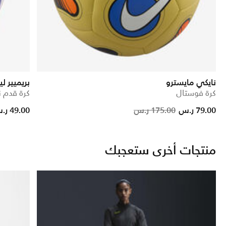
نايكي مايسترو
بريميير لي
كرة فوستال
كرة قدم 
Price reduced from
to
Price r
t
79.00 ر.س
175.00 ر.س
49.00 ر.س
منتجات أخرى ستعجبك