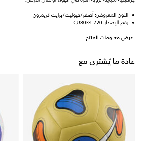
جرافيكية متباينة لرؤية الكرة في الهواء أو على الأرض.
اللون المعروض: أصفر/فيوليت/برايت كريمزون
رقم الإصدار: CU8034-720
عرض معلومات المنتج
عادة ما يُشترى مع