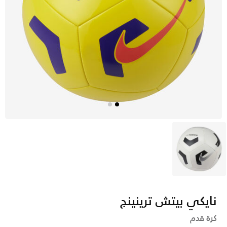
أبيض
نايكي بيتش ترينينج
كرة قدم