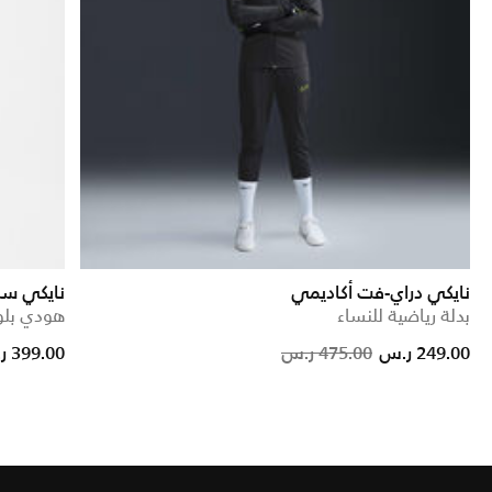
نايكي دراي-فت أكاديمي
نايكي سب
بدلة رياضية للنساء
هودي بلو
Price red
to
249.00 ر.س
475.00 ر.س
399.00 ر.س