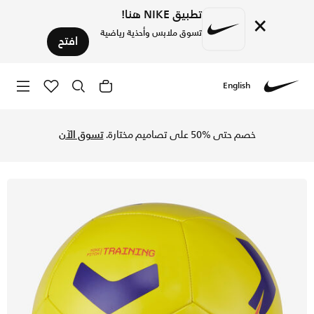
تطبيق NIKE هنا!
×
تسوق ملابس وأحذية رياضية
افتح
English
Nike
تسوق نايكي بيتش ترينينج كرة قدم - أصفر/فيوليت/برايت كريمزون
خصم حتى %50 على تصاميم مختارة.
تسوق الآن