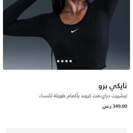
نايكي برو
تيشيرت دراي-فت كروبد بأكمام طويلة للنساء
349.00 ر.س