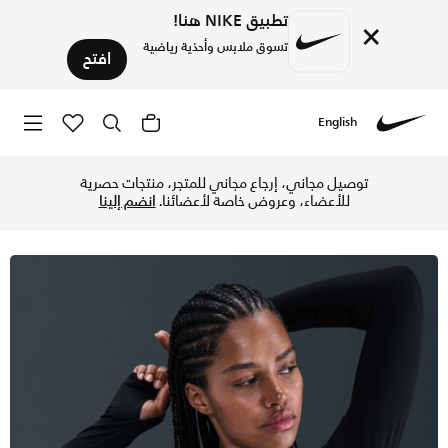
تطبيق NIKE هنا!
×
تسوق ملابس وأحذية رياضية
افتح
English
Nike
تسوق نايكي برو تيشيرت دراي-فت كروبد بأكمام طويلة للنساء - أ
توصيل مجاني، إرجاع مجاني للمتجر، منتجات حصرية
للأعضاء، وعروض خاصة لأعضائنا.
انضم إلينا