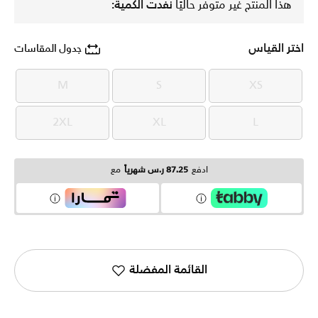
هذا المنتج غير متوفر حاليًا
نفدت الكمية:
اختر القياس
جدول المقاسات
M
S
XS
M
S
XS
2XL
XL
L
2XL
XL
L
ادفع
87.25 ر.س شهرياً
مع
القائمة المفضلة