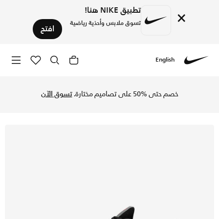
تطبيق NIKE هنا!
×
تسوق ملابس وأحذية رياضية
افتح
English
Nike
تسوق نايكي كويست 5 حذاء الجري رود للرجال - أسود/سموك جراي/يونيفرسيتي ريد في السعودية عبر موقع نايكي اونلاين، واكتشف أحدث التشكيلات والإصدارات الحصرية. احصل على توصيل وإرجاع مجاني✓ دفع نقداً ✓ عبر تطبيق تابي ✓ وغيرها من الوسائل.
خصم حتى %50 على تصاميم مختارة.
تسوق الآن