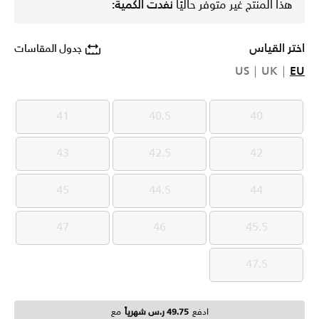
هذا المنتج غير متوفر حاليًا
نفدت الكمية:
اختر القياس
جدول المقاسات
US
UK
EU
41
40.5
40
41
40.5
40
43
42.5
42
43
42.5
42
45
44.5
44
45
44.5
44
47
46
45.5
47
46
45.5
47.5
47.5
ادفع
49.75 ر.س شهرياً
مع