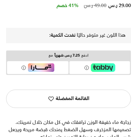
Price reduced from
to
29.00 ر.س
49.00 ر.س
41% خصم
هذا اللون غير متوفر حاليًا
نفدت الكمية:
ادفع
7.25 ر.س شهرياً
مع
القائمة المفضلة
زجاجة ماء خفيفة الوزن ترافقك في كل مكان خلال تمرينك.
تصميمها المزخرف وسهل الضغط يمنحك قبضة مريحة ويجعل