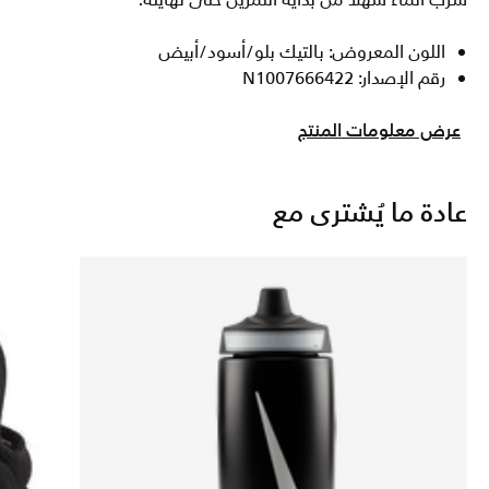
شرب الماء سهلا من بداية التمرين حتى نهايته.
اللون المعروض: بالتيك بلو/أسود/أبيض
رقم الإصدار: N1007666422
عرض معلومات المنتج
عادة ما يُشترى مع