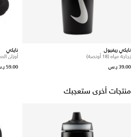
نايكي ريفيول
نايكي
زجاجة مياه (18 أونصة)
أوزان الم
Price reduced from
to
39.00 ر.س
59.00 ر.س
منتجات أخرى ستعجبك