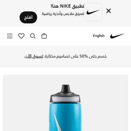
تطبيق NIKE هنا!
×
تسوق ملابس وأحذية رياضية
افتح
English
Nike
تسوق نايكي ريفيول زجاجة مياه - (24 أونصة) - بالتيك بلو/أسود/أبيض في السعودية عبر موقع نايكي اونلاين، واكتشف أحدث التشكيلات والإصدارات الحصرية. احصل على توصيل وإرجاع مجاني✓ دفع نقداً ✓ عبر تطبيق تابي ✓ وغيرها من الوسائل.
خصم حتى %50 على تصاميم مختارة.
تسوق الآن