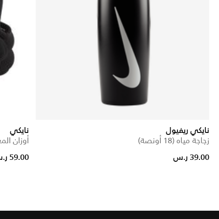
نايكي ريفيول
نايكي
زجاجة مياه (18 أونصة)
أوزان الم
Price reduced from
to
39.00 ر.س
59.00 ر.س