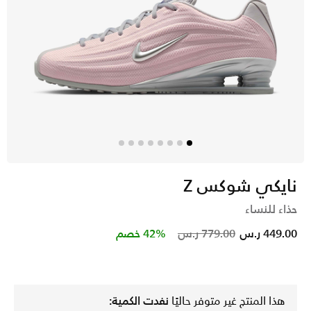
نايكي شوكس Z
حذاء للنساء
Price reduced from
to
449.00 ر.س
779.00 ر.س
42% خصم
هذا المنتج غير متوفر حاليًا
نفدت الكمية: