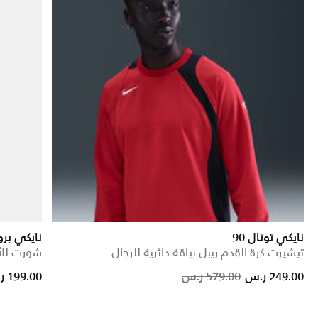
نايكي توتال 90
نايكي برو
تيشيرت كرة القدم ريبل بياقة دائرية للرجال
شورت للأط
Price reduced from
to
249.00 ر.س
579.00 ر.س
199.00 ر.س