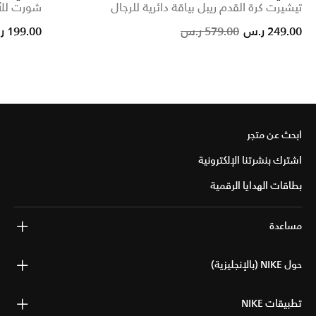
تيشيرت كرة القدم ريبل بياقة دائرية للرجال
شورت للأط
Price reduced from
to
249.00 ر.س
579.00 ر.س
199.00 ر.س
ابحث عن متجر
اشترك بنشرتنا الإلكترونية
بطاقات الهدايا الرقمية
مساعدة
حول NIKE (بالإنجليزية)
تطبيقات NIKE