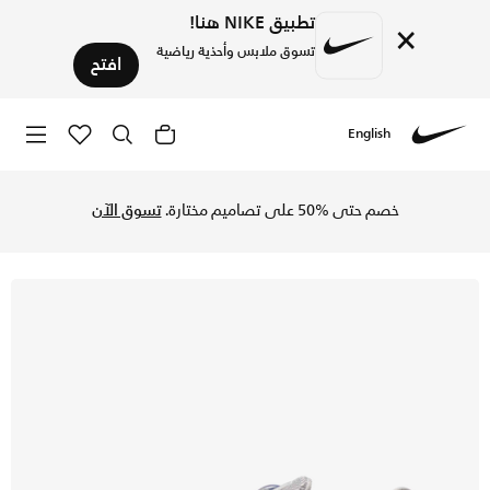
تطبيق NIKE هنا!
×
تسوق ملابس وأحذية رياضية
افتح
English
Nike
تسوق نايكي شوكس Z حذاء للنساء - بينك فوم/ميتاليك سيلفر/جراي فوج في السعودية عبر موقع نايكي اونلاين، واكتشف أحدث التشكيلات والإصدارات الحصرية. احصل على توصيل وإرجاع مجاني✓ دفع نقداً ✓ عبر تطبيق تابي ✓ وغيرها من الوسائل.
خصم حتى %50 على تصاميم مختارة.
تسوق الآن