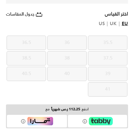
اختر القياس
جدول المقاسات
US
UK
EU
36.5
36
35.5
36.5
36
35.5
38.5
38
37.5
38.5
38
37.5
40.5
40
39
40.5
40
39
41
41
ادفع
112.25 ر.س شهرياً
مع