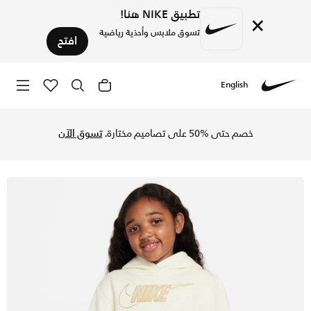
تطبيق NIKE هنا!
×
تسوق ملابس وأحذية رياضية
افتح
English
Nike
تسوق هودي نايكي سبورتسوير كلوب فليس هوليدي شاين هودي للأط
خصم حتى %50 على تصاميم مختارة.
تسوق الآن