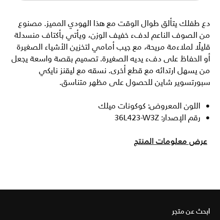
دع طفلك يتألق طوال الوقت مع هذا الهودي المميز. مصنوع
من الصوف الناعم لدفء خفيف الوزن، ويأتي بأكتاف منسدلة
قليلًا لملاءمة مريحة، مع جيب أمامي لتخزين الأشياء الصغيرة
أو الحفاظ على دفء يديه الصغيرة. تصميم بقصة واسعة يجعل
من يسهل ارتدائه مع قطع أخرى. نسقه مع ليقنز نايكي
سبورتسوير شاين للحصول على مظهر متناسق.
اللون المعروض: كوكونات ميلك
رقم الإصدار: 36L423-W3Z
عرض معلومات المنتج
ابحث عن متجر