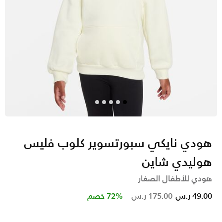
هودي نايكي سبورتسوير كلوب فليس
هوليدي شاين
هودي للأطفال الصغار
Price reduced from
to
49.00 ر.س
175.00 ر.س
72% خصم