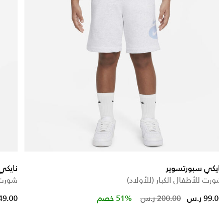
يكي سبورتسوير
نايكي
رت للأطفال الكبار (للأولاد)
شورت 
educed from
Price red
to
99. ر.س
200.00 ر.س
51% خصم
149.00 ر