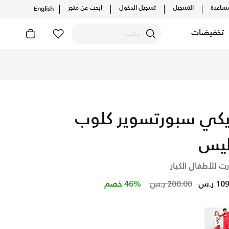
ساعدة
التسجيل
تسجيل الدخول
ابحث عن متجر
English
تخفيضات
اونلاين، واكتشف أحدث التشكيلات والإصدارات الحصرية. احصل على ت
يكي سبورتسوير كلوب
يس
 للأطفال الكبار
Price reduced from
to
1 ر.س
200.00 ر.س
46% خصم