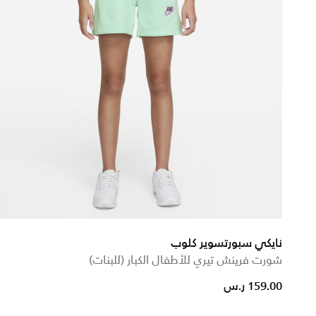
نايكي سبورتسوير كلوب
شورت فرينش تيري للأطفال الكبار (للبنات)
from
159.00 ر.س