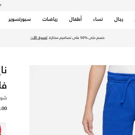
م
رجال
نساء
أطفال
رياضات
سبورتسوير
م رويال/جيم رويال/يونيفرسيتي بلو في السعودية عبر موقع نايكي 
خصم حتى %50 على تصاميم مختارة.
تسوق الآن
نا
فل
شورت
09.00