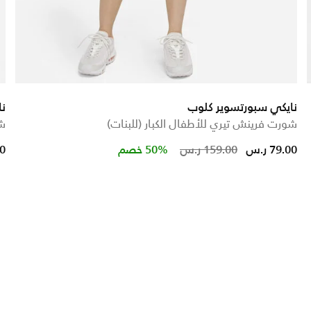
نايكي سبورتسوير كلوب
نا
شورت فرينش تيري للأطفال الكبار (للبنات)
شو
uced from
Price reduced 
to
79.00 ر.س
159.00 ر.س
50% خصم
00