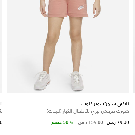
نايكي سبورتسوير كلوب
نا
شورت فرينش تيري للأطفال الكبار (للبنات)
شو
uced from
Price reduced 
to
79.00 ر.س
159.00 ر.س
50% خصم
00