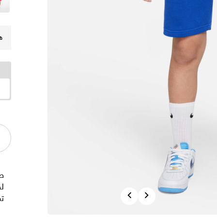
ه
ص
لض
Previous
Next
تم