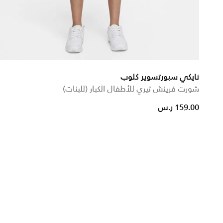
نايكي سبورتسوير كلوب
شورت فرينش تيري للأطفال الكبار (للبنات)
from
159.00 ر.س