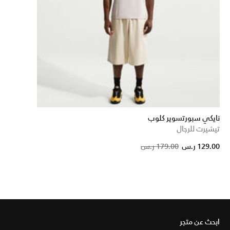
نايكي سبورتسوير كلوب
تيشيرت للرجال
Pric
129.00 ر.س
179.00 ر.س
ابحث عن متجر