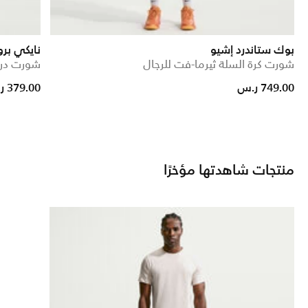
بوك ستاندرد إشيو
نايكي برو
شورت كرة السلة ثيرما-فت للرجال
شورت دراي-فت 
749.00 ر.س
379.00 ر.س
منتجات شاهدتها مؤخرًا