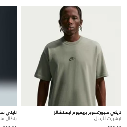
نايكي سبورتسوير بريميوم ايسنشالز
نايكي سب
تيشيرت للرجال
بنطال من