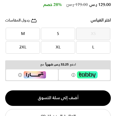
Price reduced from
to
129.00 ر.س
179.00 ر.س
28% خصم
اختر القياس
جدول المقاسات
M
S
XS
M
S
XS
2XL
XL
L
2XL
XL
L
ادفع
32.25 ر.س شهرياً
مع
الكمية
أضف إلى سلة التسوق
1