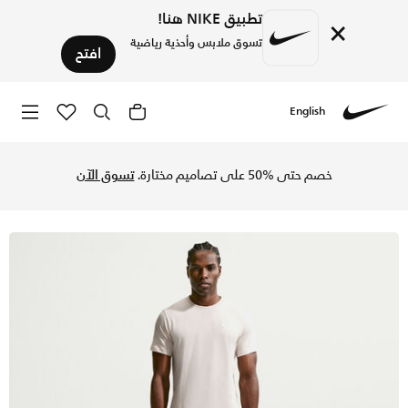
تطبيق NIKE هنا!
×
تسوق ملابس وأحذية رياضية
افتح
English
Nike
تسوق نايكي سبورتسوير كلوب تيشيرت للرجال - لايت اوروود براون
خصم حتى %50 على تصاميم مختارة.
تسوق الآن