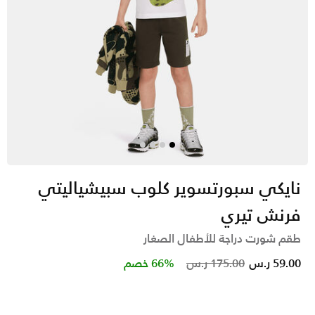
نايكي سبورتسوير كلوب سبيشياليتي
فرنش تيري
طقم شورت دراجة للأطفال الصغار
Price reduced from
to
59.00 ر.س
175.00 ر.س
66% خصم