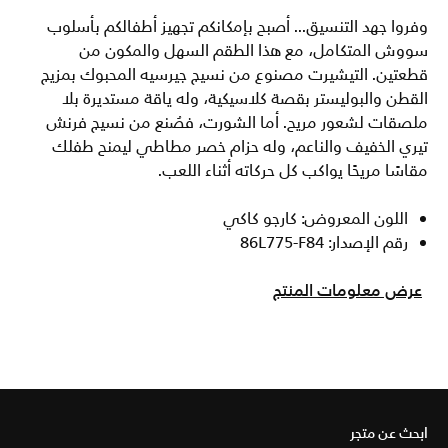
وفروا جهد التنسيق... أصبح بإمكانكم تجهيز أطفالكم بأسلوب
سووش المتكامل، مع هذا الطقم السهل والمكون من
قطعتين. التيشيرت مصنوع من نسيج جيرسيه المحبوك بمزيج
القطن والبوليستر بقصة كلاسيكية، وله ياقة مستديرة بلا
ملصقات لشعور مريح. أما الشورت، فصُنع من نسيج فرنش
تيري الخفيف والناعم، وله حزام خصر مطاطي ليمنح طفلك
مقاسًا مريحًا يواكب كل حركاته أثناء اللعب.
اللون المعروض: كارجو كاكي
رقم الإصدار: 86L775-F84
عرض معلومات المنتج
ابحث عن متجر