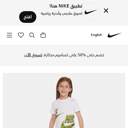
تطبيق NIKE هنا!
×
تسوق ملابس وأحذية رياضية
افتح
English
Nike
تسوق نايكي سبورتسوير كلوب سبيشياليتي فرنش تيري طقم شورت در
خصم حتى %50 على تصاميم مختارة.
تسوق الآن