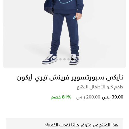
نايكي سبورتسوير فرينش تيري ايكون
طقم كرو للأطفال الرضّع
Price reduced from
to
39.00 ر.س
200.00 ر.س
81% خصم
هذا المنتج غير متوفر حاليًا
نفدت الكمية: