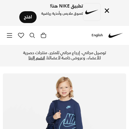
تطبيق NIKE هنا!
×
تسوق ملابس وأحذية رياضية
افتح
English
Nike
تسوق نايكي سبورتسوير فرينش تيري ايكون طقم كرو للأطفال الرضّ
توصيل مجاني، إرجاع مجاني للمتجر، منتجات حصرية
للأعضاء، وعروض خاصة لأعضائنا.
انضم إلينا