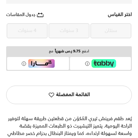
اختر القياس
جدول المقاسات
سنتان
3 سنوات
4 سنوات
سنتان
3 سنوات
4 سنوات
ادفع
9.75 ر.س شهرياً
مع
القائمة المفضلة
يُعد طقم فرينش تيري المُكوّن من قطعتين طريقة سهلة لتوفير
الراحة اليومية. يتميز التيشيرت ذو الطبعات المميزة بقصّة
واسعة لسهولة ارتداءه، كما ويمتاز البنطال بحزام خصر مطاطي