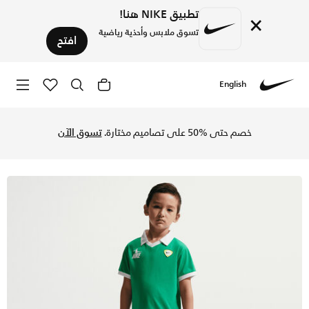
تطبيق NIKE هنا!
×
تسوق ملابس وأحذية رياضية
افتح
English
Nike
تسوق نايكي سبورتسوير جول مود طقم شورت فرنش تيري للأطفال ال
خصم حتى %50 على تصاميم مختارة.
تسوق الآن