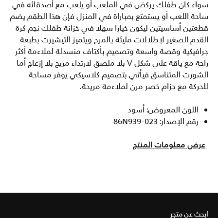
سواء كان طفلك يركض في الملعب أو يلعب مع أصدقائه في
ساحة اللعب أو يستمتع بمباراة في المنزل فإن هذا الطقم يضم
قطعتين أساسيتين ليكون خيارا سهلا في خزانة طفلك نجم كرة
القدم الصغير لإطلالات مليئة بالمرح ويتميز التيشيرت بطبعة
جرافيكية وقصة واسعة وتصميم بأكتاف منسدلة لملاءمة أكثر
راحة مع ياقة على شكل V بلا ملصق لارتداء مريح بلا إزعاج أما
الشورت المتناسق فيأتي بتصميم كلاسيكي يوفر مساحة
للحركة مع حزام خصر مرن لملاءمة مريحة.
اللون المعروض: أسود
رقم الإصدار: 86N939-023
عرض معلومات المنتج
ابحث عن متجر