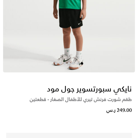
نايكي سبورتسوير جول مود
طقم شورت فرنش تيري للأطفال الصغار - قطعتين
249.00 ر.س