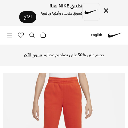
تطبيق NIKE هنا!
×
تسوق ملابس وأحذية رياضية
افتح
English
Nike
تسوق نايكي سبورتسوير بنطال اوفرسايزد فليس دانس للأطفال الكبا
خصم حتى %50 على تصاميم مختارة.
تسوق الآن