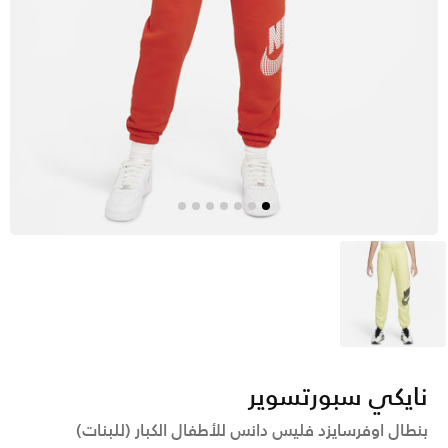
أصفر
نايكي سبورتسوير
بنطال اوفرسايزد فليس دانس للأطفال الكبار (للبنات)