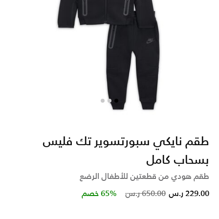
طقم نايكي سبورتسوير تك فليس
بسحاب كامل
طقم هودي من قطعتين للأطفال الرضع
Price reduced from
to
229.00 ر.س
650.00 ر.س
65% خصم