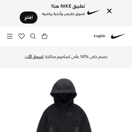
تطبيق NIKE هنا!
×
تسوق ملابس وأحذية رياضية
افتح
English
Nike
تسوق طقم نايكي سبورتسوير تك فليس بسحاب كامل طقم هودي من ق
خصم حتى %50 على تصاميم مختارة.
تسوق الآن