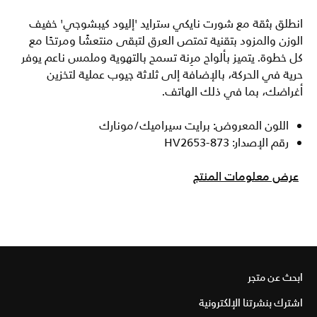
انطلق بثقة مع شورت نايكي سترايد 'إليود كيبشوجي' خفيف
الوزن والمزود بتقنية تمتص العرق لتبقى منتعشًا ومرتحًا مع
كل خطوة. يتميز بألواح مرِنة تسمح بالتهوية وملمس ناعم يوفر
حرية في الحركة، بالإضافة إلى ثلاثة جيوب عملية لتخزين
أغراضك، بما في ذلك الهاتف.
اللون المعروض: برايت سيراميك/مونارك
رقم الإصدار: HV2653-873
عرض معلومات المنتج
ابحث عن متجر
اشترك بنشرتنا الإلكترونية