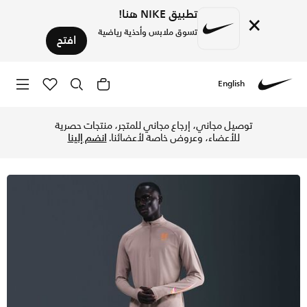
تطبيق NIKE هنا!
×
تسوق ملابس وأحذية رياضية
افتح
English
Nike
تسوق نايكي سترايد 'إليود كيبشوجي' شورت الجري دراي-فت بسروال داخلي للرجال - 12.5 سم (تقريبًا) - برايت سيراميك/مونارك في السعودية عبر موقع نايكي اونلاين، واكتشف أحدث التشكيلات والإصدارات الحصرية. احصل على توصيل و
توصيل مجاني، إرجاع مجاني للمتجر، منتجات حصرية
للأعضاء، وعروض خاصة لأعضائنا.
انضم إلينا