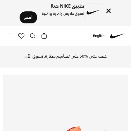
تطبيق NIKE هنا!
×
تسوق ملابس وأحذية رياضية
افتح
English
Nike
تسوق نايكي ستراكشر 26 حذاء الجري على الطرق للرجال - توتال أورانج/توتال كريمزون/تشالك/أسود في السعودية عبر موقع نايكي اونلاين، واكتشف أحدث التشكيلات والإصدارات الحصرية. احصل على توصيل وإرجاع مجاني✓ دفع نقداً ✓ عبر تطبيق تابي ✓ وغيرها من الوسائل.
خصم حتى %50 على تصاميم مختارة.
تسوق الآن