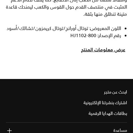
وانتقالا سلسا من الكعب إلى الأصابع. كما يلتف نظام الدعم
المثبت في منتصف القدم حول القوس والكعب ليمنحك قاعدة
متينة تنطلق منها بثقة.
اللون المعروض: توتال أورانج/توتال كريمزون/تشالك/أسود
رقم الإصدار: HJ1102-800
عرض معلومات المنتج
ابحث عن متجر
اشترك بنشرتنا الإلكترونية
بطاقات الهدايا الرقمية
مساعدة