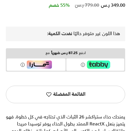
Price reduced from
to
349.00 ر.س
779.00 ر.س
55% خصم
هذا اللون غير متوفر حاليًا
نفدت الكمية:
ادفع
87.25 ر.س شهرياً
مع
القائمة المفضلة
يمنحك حذاء ستراكشر 26 الثبات الذي تحتاجه في كل خطوة. فهو
يتميز بنعل ReactX الممتد بطول الحذاء يوفر توسيدا مريحا