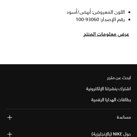
اللون المعروض: أبيض/أسود
رقم الإصدار: 93060-100
عرض معلومات المنتج
ابحث عن متجر
اشترك بنشرتنا الإلكترونية
بطاقات الهدايا الرقمية
مساعدة
حول NIKE (بالإنجليزية)