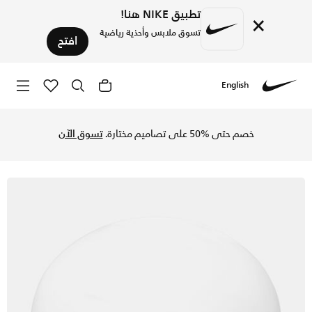
تطبيق NIKE هنا!
×
تسوق ملابس وأحذية رياضية
افتح
English
Nike
تسوق نايكي سويم سوليد سيليكون قبعة السباحة - أبيض/أسود في 
خصم حتى %50 على تصاميم مختارة.
تسوق الآن