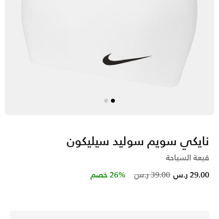
نايكي سويم سوليد سيليكون
قبعة السباحة
Price reduced from
to
29.00 ر.س
39.00 ر.س
26% خصم