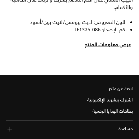
الجيب العملي على الكم المدعم بشريط والرباط على الحاشية
والأكمام.
اللون المعروض: لايت بيومس/لايت بون/أسود
رقم الإصدار: IF1325-086
عرض معلومات المنتج
ابحث عن متجر
اشترك بنشرتنا الإلكترونية
بطاقات الهدايا الرقمية
مساعدة