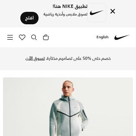
تطبيق NIKE هنا!
×
تسوق ملابس وأحذية رياضية
افتح
English
Nike
تسوق نايكي تك جاكيت ويندرانر فليس بسحاب كامل للرجال - لايت
خصم حتى %50 على تصاميم مختارة.
تسوق الآن