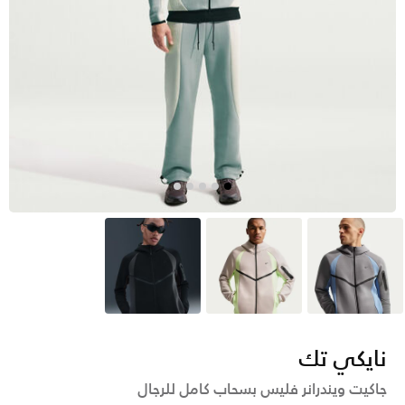
رمادي
بنى
أسود
نايكي تك
جاكيت ويندرانر فليس بسحاب كامل للرجال