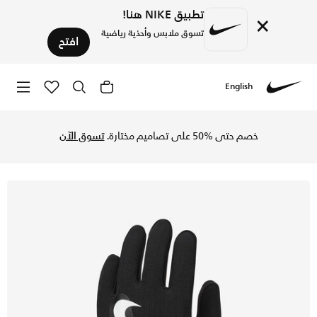
تطبيق NIKE هنا!
×
تسوق ملابس وأحذية رياضية
افتح
English
Nike
تسوق نايكي ثيرما-فت أكاديمي قفازات كرة القدم للأطفال - أسو
خصم حتى %50 على تصاميم مختارة.
تسوق الآن