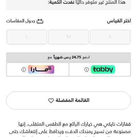
هذا المنتج غير متوفر حاليًا
نفدت الكمية:
اختر القياس
جدول المقاسات
L
M
S
L
M
S
ادفع
24.75 ر.س شهرياً
مع
القائمة المفضلة
قفازات نايكي هي خيارك الرائع مع الطقس المتقلب. إنها
مصنوعة من نسيج يمنحك الدفء ويحافظ على إنتعاشك حتى