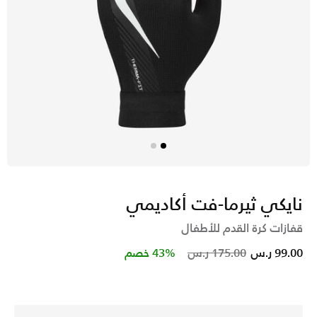
نايكي ثيرما-فت أكاديمي
قفازات كرة القدم للأطفال
Price reduced from
to
99.00 ر.س
175.00 ر.س
43% خصم