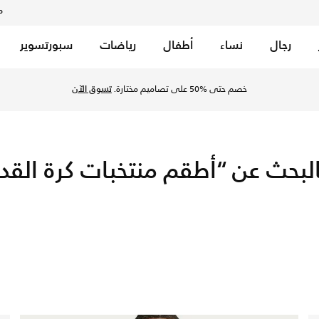
م
رجال
نساء
أطفال
رياضات
سبورتسوير
erseys by Nike online. Explore official jerseys; authentic & repl
خصم حتى %50 على تصاميم مختارة.
تسوق الآن
بحث عن “أطقم منتخبات كرة القدم الوطنية