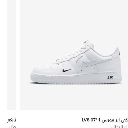
ي اير فورس 1 '07 LV8
نايكي P-6000
ء للرجال
حذاء