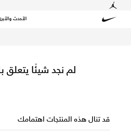
الأحدث والأبرز
ica shirts & kits for fans with free delivery and returns.
Nike
لم نجد شيئًا يتعلق بال
قد تنال هذه المنتجات اهتمامك