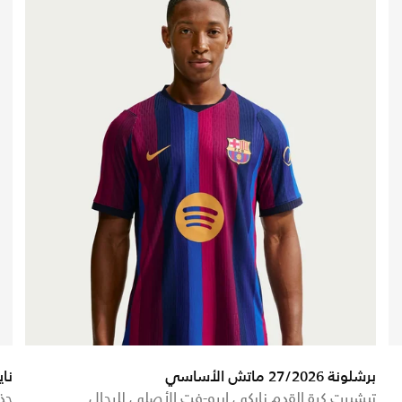
برشلونة 27/2026 ماتش الأساسي
نايك
تيشيرت كرة القدم نايكي ايرو-فت الأصلي للرجال
حذا