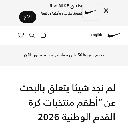
تطبيق NIKE هنا!
×
تسوق ملابس وأحذية رياضية
افتح
English
Nike
تسوق الآن النرويج متجر نايكي الإلكتروني في السعودية. اكتشف ال
خصم حتى %50 على تصاميم مختارة.
تسوق الآن
لم نجد شيئًا يتعلق بالبحث
عن “أطقم منتخبات كرة
القدم الوطنية 2026