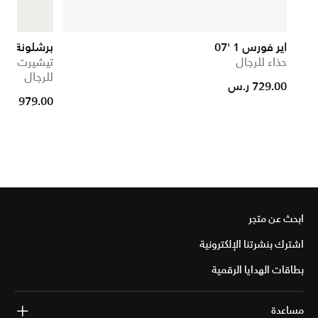
اير فورس 1 '07
برشلونة 27/2026 ماتش الأساسي
حذاء للرجال
تيشيرت كرة 
للرجال
729.00 ر.س
979.00 ر.س
ابحث عن متجر
اشترك بنشرتنا الإلكترونية
بطاقات الهدايا الرقمية
مساعدة