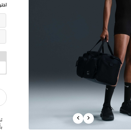
اختر
Previous
Next
تص
ب