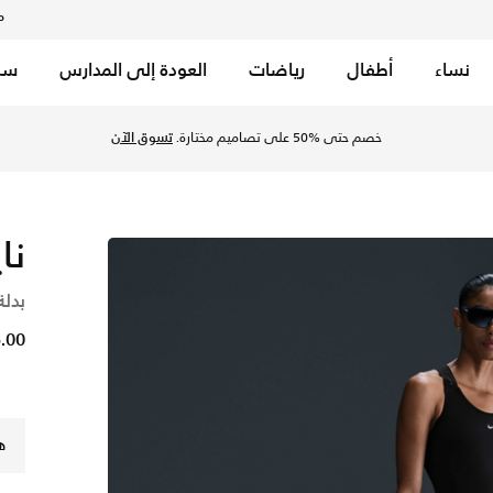
م
نساء
أطفال
رياضات
العودة إلى المدارس
سب
بر موقع نايكي اونلاين، واكتشف أحدث التشكيلات والإصدارات الحص
خصم حتى %50 على تصاميم مختارة.
تسوق الآن
نا
بدل
75.00
ه