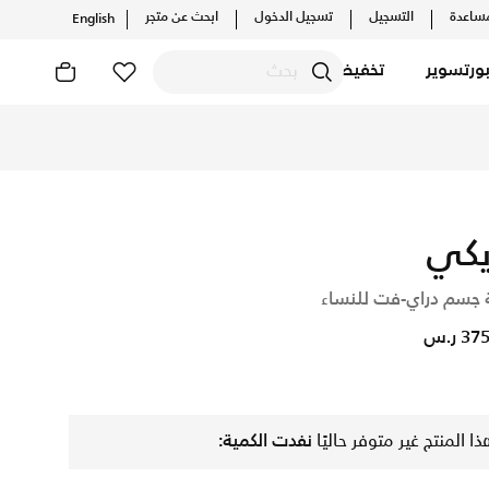
ساعدة
التسجيل
تسجيل الدخول
ابحث عن متجر
English
ورتسوير
تخفيضات
رية. احصل على توصيل وإرجاع مجاني✓ دفع نقداً ✓ عبر تطبيق تابي
يكي
ة جسم دراي-فت للنساء
3 ر.س
ذا المنتج غير متوفر حاليًا
نفدت الكمية: