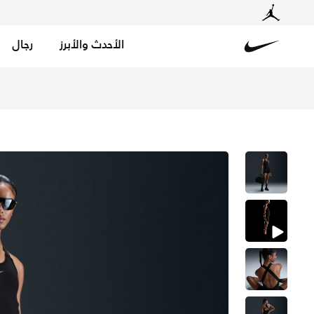
الأحدث والأبرز
رجال
Nike
تسوق نايكي بدلة جسم دراي-فت للنساء - أسود في السعودية ع