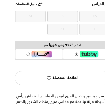
 القياس
جدول المقاسات
M
S
XS
M
S
XS
XL
L
XL
L
ادفع
93.75 ر.س شهرياً
مع
القائمة المفضلة
ميم بنسيج يمتص العرق لتوفير الجفاف والانتعاش. يأتي
أشرطة مرنة وناعمة مع مقاس مريح يمنحك الشعور بالدعم