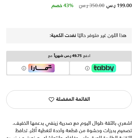
Price reduced from
to
199.00 ر.س
350.00 ر.س
43% خصم
هذا اللون غير متوفر حاليًا
نفدت الكمية:
ادفع
49.75 ر.س شهرياً
مع
القائمة المفضلة
اشعري بالثقة طوال اليوم مع صدرية زينفي بدعمها الخفيف.
تصميم بدرزات وحشوة من قطعة واحدة لتغطية أكثر. تحافظ