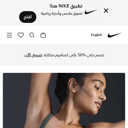
تطبيق NIKE هنا!
×
تسوق ملابس وأحذية رياضية
افتح
English
Nike
تسوق نايكي اليت ترايس صدرية رياضية بدعم خفيف وحشوات للنساء
خصم حتى %50 على تصاميم مختارة.
تسوق الآن