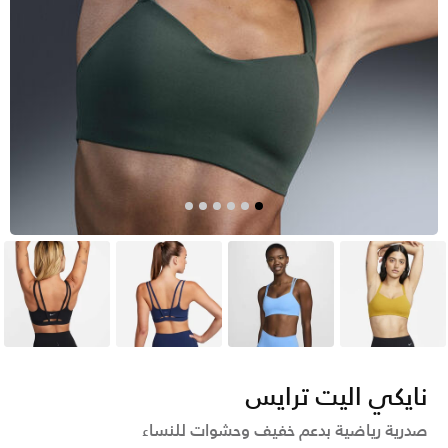
أصفر
أزرق
أزرق
أسود
نايكي اليت ترايس
صدرية رياضية بدعم خفيف وحشوات للنساء