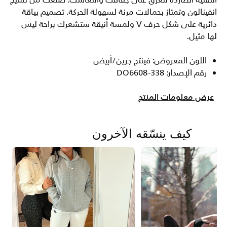
التقنية الطاردة للعرق على جفافك وانتعاشك. صنعت من نسيج
انفينالون وتمتاز بحمالات مرنة لسهولة الحركة. تصميم بياقة
دائرية على شكل حرف V ولمسة أنيقة ستشعرك براحة ليس
لها مثيل.
اللون المعروض: فينتج جرين/أبيض
رقم الإصدار: DO6608-338
عرض معلومات المنتج