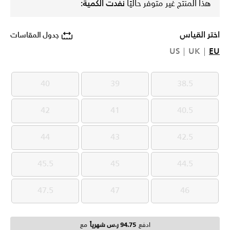
هذا المنتج غير متوفر حاليًا
نفدت الكمية:
اختر القياس
جدول المقاسات
US
UK
EU
40
39
38.5
40
39
38.5
42
41
40.5
42
41
40.5
44
43
42.5
44
43
42.5
45.5
45
44.5
45.5
45
44.5
47.5
47
46
47.5
47
46
ادفع
94.75 ر.س شهرياً
مع