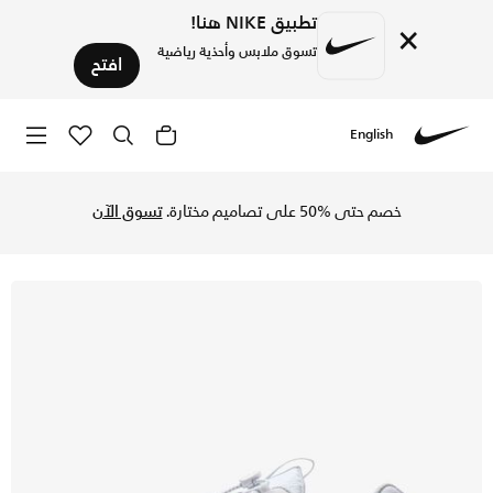
تطبيق NIKE هنا!
×
تسوق ملابس وأحذية رياضية
افتح
English
Nike
تسوق نايكي زووم فوميرو روم حذاء للرجال - أبيض/ساميت وايت/ف
خصم حتى %50 على تصاميم مختارة.
تسوق الآن