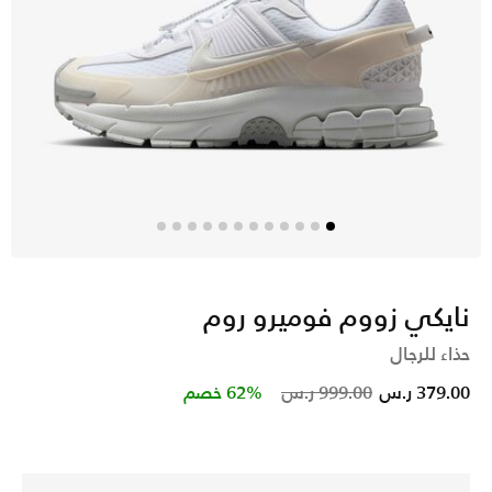
نايكي زووم فوميرو روم
حذاء للرجال
Price reduced from
to
379.00 ر.س
999.00 ر.س
62% خصم