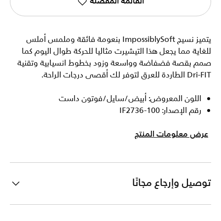
القائمة المفضلة
يتميز نسيج ImpossiblySoft بنعومة فائقة وملمس أملس
للغاية مما يجعل هذا التيشيرت مثاليا للحركة طوال اليوم كما
صمم بقصة فضفاضة وواسعة وزود بخطوط انسيابية وتقنية
Dri-FIT الطاردة للعرق لتوفر لك أقصى درجات الراحة.
اللون المعروض: أبيض/سايل/فوتون داست
رقم الإصدار: IF2736-100
عرض معلومات المنتج
توصيل وإرجاع مجانًا