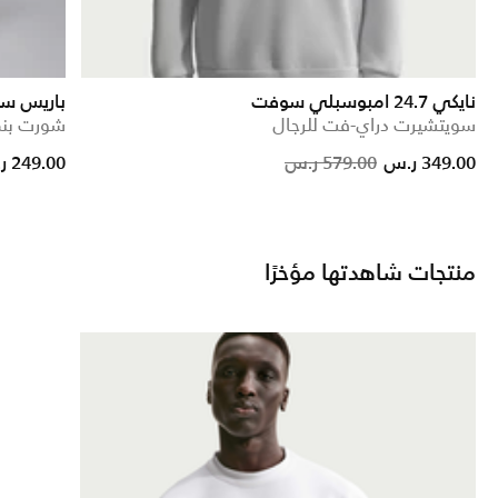
نايكي 24.7 امبوسبلي سوفت
باريس سا
سويتشيرت دراي-فت للرجال
شورت بنم
Price reduced from
to
Price reduced
to
349.00 ر.س
579.00 ر.س
249.00 ر.س
منتجات شاهدتها مؤخرًا