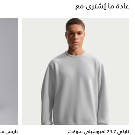
عادة ما يُشترى مع
نايكي 24.7 امبوسبلي سوفت
باريس سا