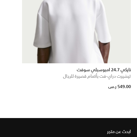
نايكي 24.7 امبوسبلي سوفت
تيشيرت دراي-فت بأكمام قصيرة للرجال
549.00 ر.س
ابحث عن متجر