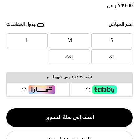
549.00 ر.س
اختر القياس
جدول المقاسات
L
M
S
L
M
S
2XL
XL
2XL
XL
ادفع
137.25 ر.س شهرياً
مع
الكمية
أضف إلى سلة التسوق
1