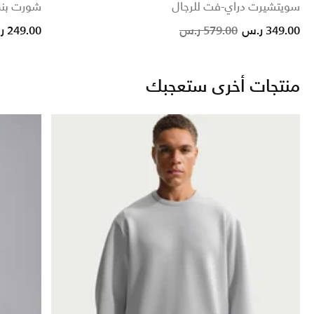
سويتشيرت دراي-فت للرجال
شورت بنم
Price reduced from
to
Price reduced
to
349.00 ر.س
579.00 ر.س
249.00 ر.س
منتجات أخرى ستعجبك