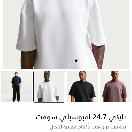
بنفسجي
أسود
أبيض
selected
أزرق
نايكي 24.7 امبوسبلي سوفت
تيشيرت دراي-فت بأكمام قصيرة للرجال