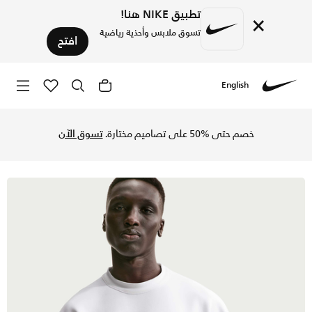
تطبيق NIKE هنا!
×
تسوق ملابس وأحذية رياضية
افتح
English
Nike
تسوق نايكي 24.7 امبوسبلي سوفت تيشيرت دراي-فت بأكمام قصيرة للرجال - أبيض/سايل/فوتون داست في السعودية عبر موقع نايكي اونلاين، واكتشف أحدث التشكيلات والإصدارات الحصرية. احصل على توصيل وإرجاع مجاني✓ دفع نقداً ✓ عبر تطبيق تابي ✓ وغيرها من الوسائل.
خصم حتى %50 على تصاميم مختارة.
تسوق الآن