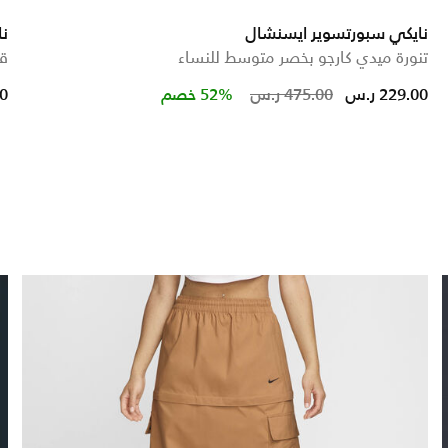
نايكي سبورتسوير ايسنشال
نا
تنورة ميدي كارجو بخصر متوسط للنساء
قم
 from
Price reduced 
to
229.00 ر.س
475.00 ر.س
52% خصم
00