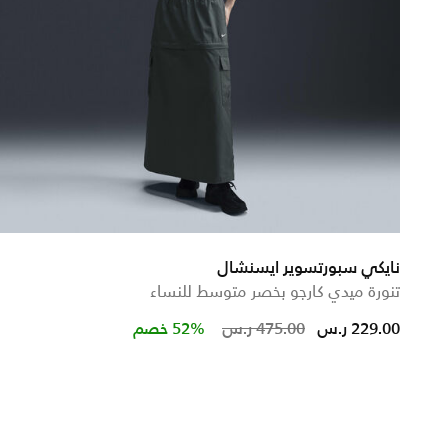
نايكي سبورتسوير ايسنشال
تنورة ميدي كارجو بخصر متوسط للنساء
from
Price reduced from
to
229.00 ر.س
475.00 ر.س
52% خصم