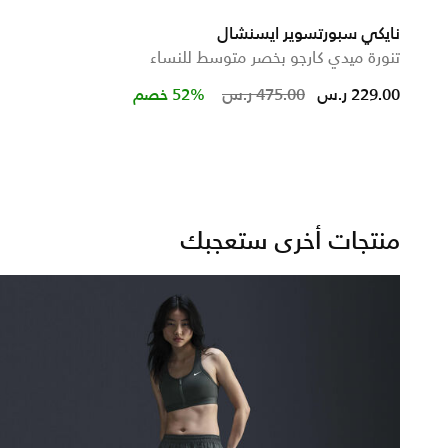
نايكي سبورتسوير ايسنشال
تنورة ميدي كارجو بخصر متوسط للنساء
from
Price reduced from
to
229.00 ر.س
475.00 ر.س
52% خصم
منتجات أخرى ستعجبك