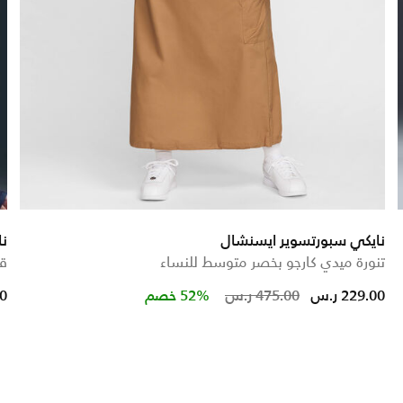
نايكي سبورتسوير ايسنشال
نا
تنورة ميدي كارجو بخصر متوسط للنساء
قم
 from
Price reduced 
to
229.00 ر.س
475.00 ر.س
52% خصم
00