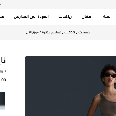
م
نساء
أطفال
رياضات
العودة إلى المدارس
سب
خصم حتى %50 على تصاميم مختارة.
تسوق الآن
نايكي 7
تنور
99.00