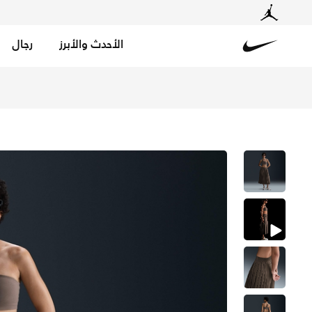
الأحدث والأبرز
رجال
Nike
تسوق نايكي 24.7 بيرفكت ستريتش تنورة بثنيات دراي-فت للنساء - آيرونستون/باروك براون في السعودية عبر موقع نايكي اونلاين، واكتشف أحدث التشكيلات والإصدارات الحصرية. احصل على توصيل وإرجاع مجاني✓ دفع نقداً ✓ عبر تطبيق تابي ✓ وغيرها من الوسائل.