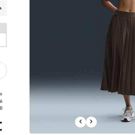
ه
في
ال
Previous
Next