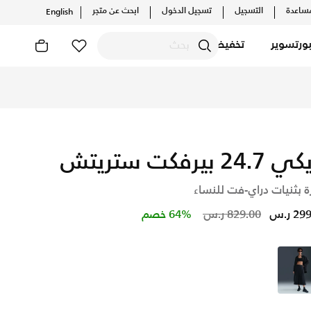
ساعدة
التسجيل
تسجيل الدخول
ابحث عن متجر
English
ورتسوير
تخفيضات
24. بيرفكت ستريتش
ة بثنيات دراي-فت للنساء
Price reduced from
to
2 ر.س
829.00 ر.س
64% خصم
أسود