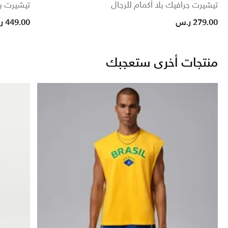
تيشيرت جرافيك بلا أكمام للرجال
تيشيرت بأكم
279.00 ر.س
449.00 ر.س
منتجات أخرى ستعجبك