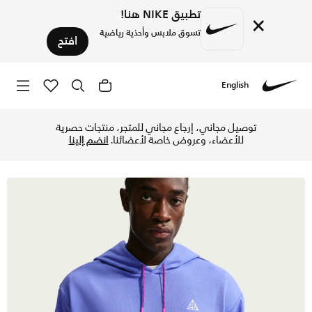
تطبيق NIKE هنا!
×
تسوق ملابس وأحذية رياضية
افتح
English
Nike
تسوق نايكي ايه سي جي هودي دراي-فت تريل للرجال - رويال بالس
توصيل مجاني، إرجاع مجاني للمتجر، منتجات حصرية
للأعضاء، وعروض خاصة لأعضائنا.
انضم إلينا