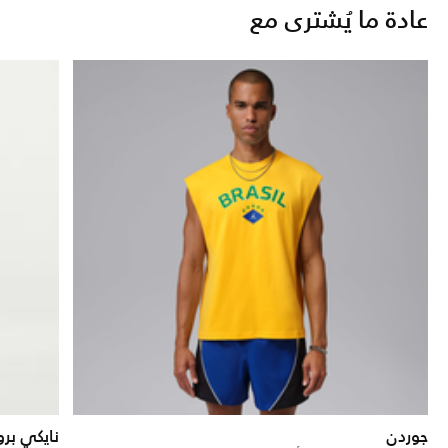
عادة ما يُشترى مع
جوردن
نايكي برو 