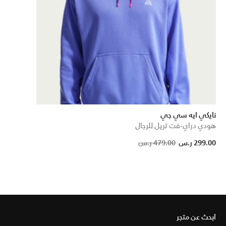
نايكي ايه سي جي
هودي دراي-فت تريل للرجال
Pric
299.00 ر.س
479.00 ر.س
ابحث عن متجر