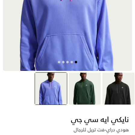
أسود
أخضر
أزرق
selected
نايكي ايه سي جي
هودي دراي-فت تريل للرجال