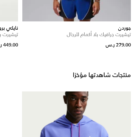
جوردن
نايكي برو 
تيشيرت جرافيك بلا أكمام للرجال
تيشيرت بأكم
279.00 ر.س
449.00 ر.س
منتجات شاهدتها مؤخرًا