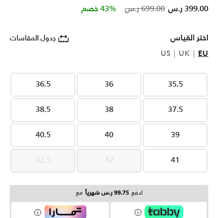
Price reduced from
to
399.00 ر.س
699.00 ر.س
43% خصم
اختر القياس
جدول المقاسات
US
UK
EU
36.5
36
35.5
36.5
36
35.5
38.5
38
37.5
38.5
38
37.5
40.5
40
39
40.5
40
39
42.5
42
41
42.5
42
41
ادفع
99.75 ر.س شهرياً
مع