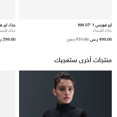
اير فورس 1 '07 NN
حذاء اير فورس 
حذاء للنساء
حذاء للنس
Price reduced from
to
Price red
to
499.00 ر.س
725.00 ر.س
299.00 ر.س
منتجات أخرى ستعجبك