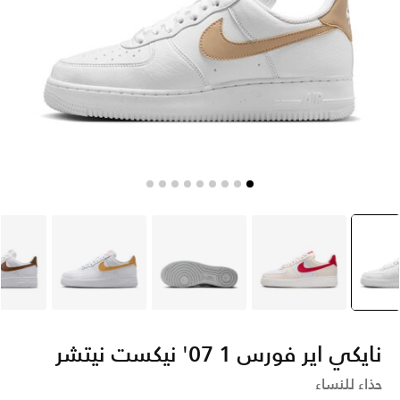
بيض
selecte
أبيض
أبيض
أبيض
أ
نايكي اير فورس 1 07' نيكست نيتشر
حذاء للنساء