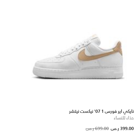
نايكي اير فورس 1 07' نيكست نيتشر
حذاء للنساء
Price reduc
to
399.00 ر.س
699.00 ر.س