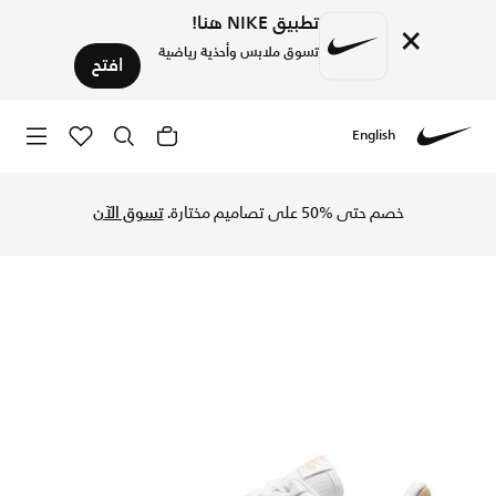
تطبيق NIKE هنا!
×
تسوق ملابس وأحذية رياضية
افتح
English
Nike
تسوق نايكي اير فورس 1 07' نيكست نيتشر حذاء للنساء - أبيض/أبيض/لنن في السعودية عبر موقع نايكي اونلاين، واكتشف أحدث التشكيلات والإصدارات الحصرية. احصل على توصيل وإرجاع مجاني✓ دفع نقداً ✓ عبر تطبيق تابي ✓ وغيرها من الوسائل.
خصم حتى %50 على تصاميم مختارة.
تسوق الآن