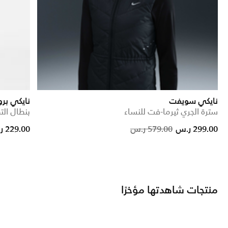
نايكي سويفت
نايكي بر
سترة الجري ثيرما-فت للنساء
بنطال الت
Price reduc
to
299.00 ر.س
579.00 ر.س
229.00 ر.س
منتجات شاهدتها مؤخرًا