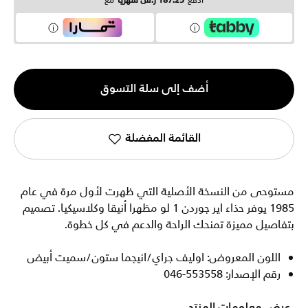
ادفع
187.25 ر.س شهرياً
مع
الكمية
أضف إلى سلة التسوق
1
القائمة المفضلة
مستوحى من النسخة الأصلية التي ظهرت لأول مرة في عام
1985 يوفر حذاء اير جوردن 1 لو مظهرا أنيقا وكلاسيكيا. تصميم
بتفاصيل مميزة تمنحك الراحة والدعم في كل خطوة.
اللون المعروض: اوليف جراي/انيجما ستون/سميت أبيض
رقم الإصدار: 553558-046
عرض معلومات المنتج