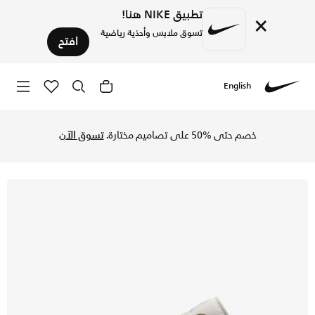
تطبيق NIKE هنا!
×
تسوق ملابس وأحذية رياضية
افتح
English
Nike
تسوق اير جوردن 1 لو حذاء للرجال - اوليف جراي/انيجما ستون/سميت أبيض في السعودية عبر موقع نايكي اونلاين، واكتشف أحدث التشكيلات والإصدارات الحصرية. احصل على توصيل وإرجاع مجاني✓ دفع نقداً ✓ عبر تطبيق تابي ✓ وغيرها من الوسائل.
خصم حتى %50 على تصاميم مختارة.
تسوق الآن