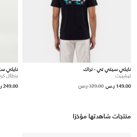
نايكي سيتي تي - تراك
نايكي ست
تيشيرت
بنطال كرة
e reduced from
to
Price red
to
149.00 ر.س
329.00 ر.س
249.00 ر.س
منتجات شاهدتها مؤخرًا