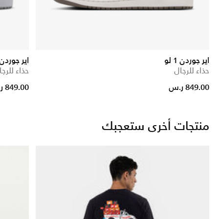
اير جوردن 1 لو
اير جوردن 1 لو E
حذاء للرجال
حذاء للرجا
849.00 ر.س
849.00 ر.س
منتجات أخرى ستعجبك