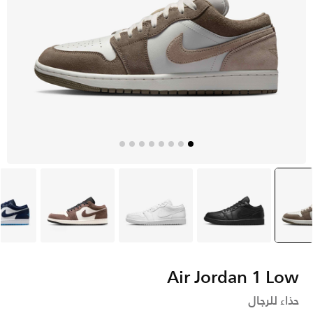
مادي
selecte
أسود
أبيض
بنى
أ
Air Jordan 1 Low
حذاء للرجال