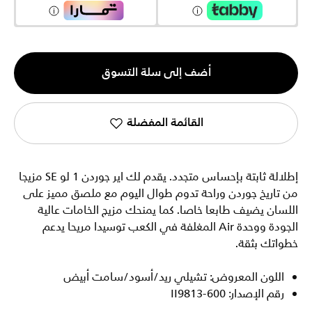
الكمية
أضف إلى سلة التسوق
1
القائمة المفضلة
إطلالة ثابتة بإحساس متجدد. يقدم لك اير جوردن 1 لو SE مزيجا
من تاريخ جوردن وراحة تدوم طوال اليوم مع ملصق مميز على
اللسان يضيف طابعا خاصا. كما يمنحك مزيج الخامات عالية
الجودة ووحدة Air المغلفة في الكعب توسيدا مريحا يدعم
خطواتك بثقة.
اللون المعروض: تشيلي ريد/أسود/سامت أبيض
رقم الإصدار: II9813-600