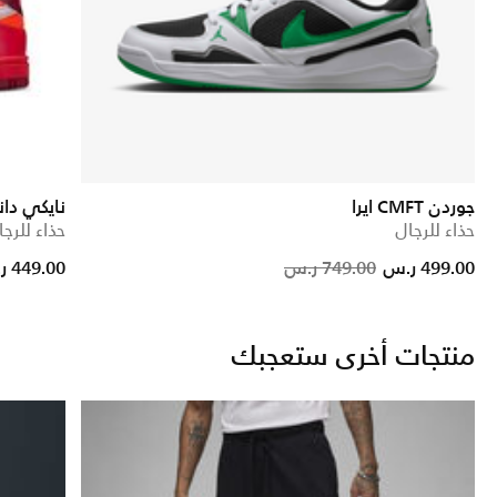
جوردن CMFT ايرا
نايكي دانك لو 
حذاء للرجال
حذاء للرجا
Price reduced from
to
Price red
to
499.00 ر.س
749.00 ر.س
449.00 ر.س
منتجات أخرى ستعجبك