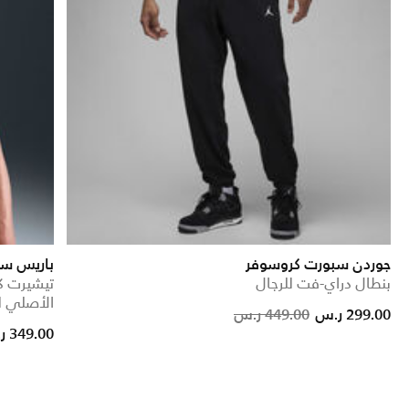
جوردن سبورت كروسوفر
باريس سان جيرمان 
بنطال دراي-فت للرجال
الأصلي ل
Price red
to
299.00 ر.س
449.00 ر.س
349.00 ر.س