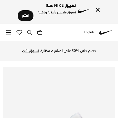
تطبيق NIKE هنا!
×
تسوق ملابس وأحذية رياضية
افتح
English
Nike
تسوق اير جوردن 1 لو SE حذاء للرجال - تشيلي ريد/أسود/سامت أبيض في السعودية عبر موقع نايكي اونلاين، واكتشف أحدث التشكيلات والإصدارات الحصرية. احصل على توصيل وإرجاع مجاني✓ دفع نقداً ✓ عبر تطبيق تابي ✓ وغيرها من الوسائل.
خصم حتى %50 على تصاميم مختارة.
تسوق الآن