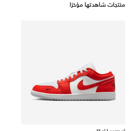
منتجات شاهدتها مؤخرًا
اير جوردن 1 لو SE