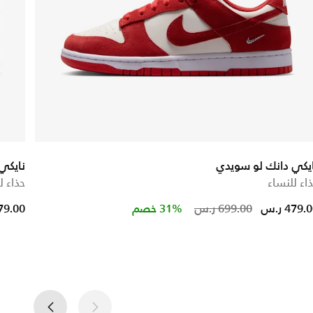
يكي دانك لو سويدي
نايكي
اء للنساء
حذاء ل
Price reduc
to
479. ر.س
699.00 ر.س
31% خصم
479.00 ر