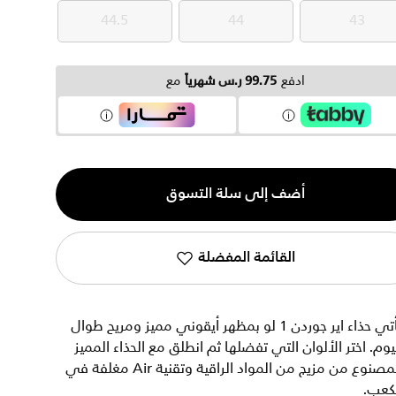
44.5
44
43
44.5
44
43
ادفع
99.75 ر.س شهرياً
مع
ية
أضف إلى سلة التسوق
القائمة المفضلة
يأتي حذاء اير جوردن 1 لو بمظهر أيقوني مميز ومريح طوال
يوم. اختر الألوان التي تفضلها ثم انطلق مع الحذاء المميز
المصنوع من مزيج من المواد الراقية وتقنية Air مغلفة في
لكعب.