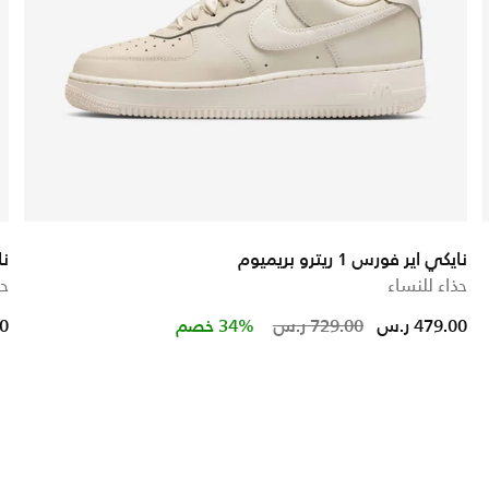
نايكي اير فورس 1 ريترو بريميوم
نا
حذاء للنساء
حذ
ed from
Price reduced 
to
479.00 ر.س
729.00 ر.س
34% خصم
00