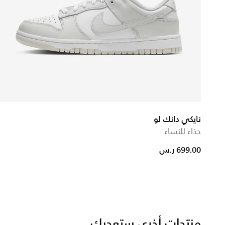
نايكي دانك لو
حذاء للنساء
from
699.00 ر.س
منتجات أخرى ستعجبك