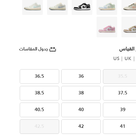
أبيض
أبيض
أسود
أبيض
ايفوري
بنى
أحمر
 القياس
جدول المقاسات
US
UK
36.5
36
35.5
36.5
36
35.5
38.5
38
37.5
38.5
38
37.5
40.5
40
39
40.5
40
39
42.5
42
41
42.5
42
41