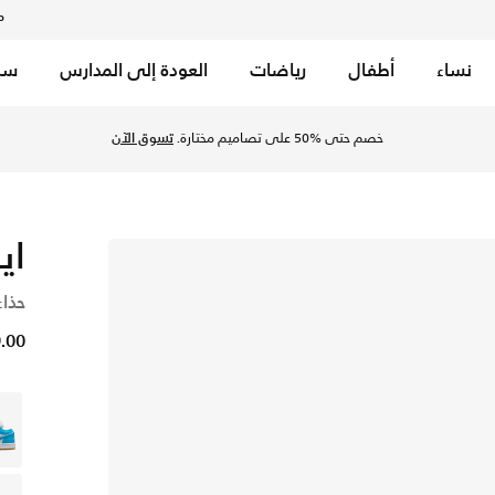
م
نساء
أطفال
رياضات
العودة إلى المدارس
سب
خصم حتى %50 على تصاميم مختارة.
تسوق الآن
اير
حذاء
99.00