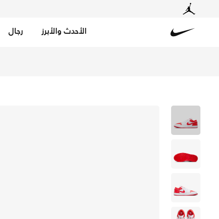
الأحدث والأبرز
رجال
Nike
تسوق اير جوردن 1 لو حذاء للنساء - أبيض/تشايلي ريد في السعودية عبر موقع نايكي اونلاين، واكتشف أحدث التشكيلات والإصدارات الحصرية. احصل على توصيل وإرجاع مجاني✓ دفع نقداً ✓ عبر تطبيق تابي ✓ وغيرها من الوسائل.