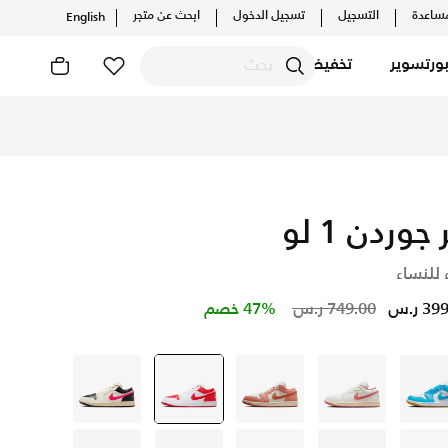
ساعدة
التسجيل
تسجيل الدخول
ابحث عن متجر
English
ورتسوير
تخفيضات
 جوردن 1 لو
 للنساء
Price reduced from
to
3 ر.س
749.00 ر.س
47% خصم
أزرق
ايفوري
أبيض
أبيض
selected
أبيض