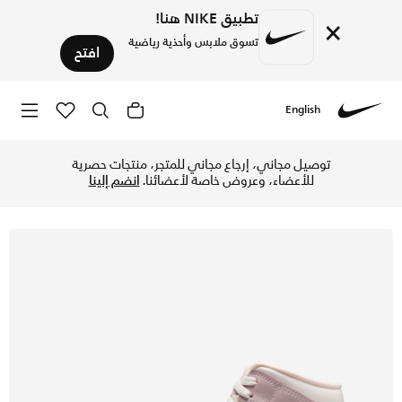
تطبيق NIKE هنا!
×
تسوق ملابس وأحذية رياضية
افتح
English
Nike
تسوق اير جوردن 1 ميد حذاء للنساء - سايل/إنيغما ستون/كوكنت ملك/بارتيكل روز في السعودية عبر موقع نايكي اونلاين، واكتشف أحدث التشكيلات والإصدارات الحصرية. احصل على توصيل وإرجاع مجاني✓ دفع نقداً ✓ عبر تطبيق تابي ✓ وغيرها من الوسائل.
توصيل مجاني، إرجاع مجاني للمتجر، منتجات حصرية
للأعضاء، وعروض خاصة لأعضائنا.
انضم إلينا