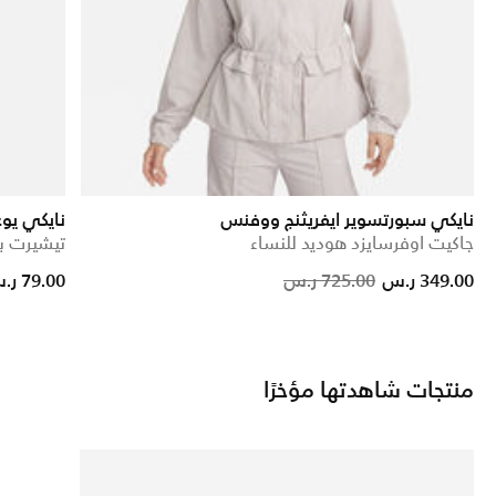
نايكي سبورتسوير ايفريثنج ووفنس
نايكي يو
جاكيت اوفرسايزد هوديد للنساء
تيشيرت بل
Price reduced from
to
Price reduced fr
to
349.00 ر.س
725.00 ر.س
79.00 ر.س
منتجات شاهدتها مؤخرًا