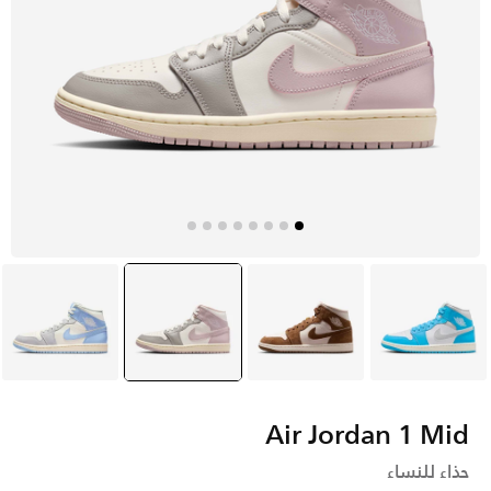
أزرق
بنى
أبيض
selected
أزرق
Air Jordan 1 Mid
حذاء للنساء