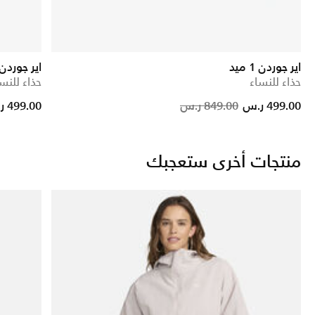
اير جوردن 1 ميد
اير جوردن 1 ميد اس ا
حذاء للنساء
حذاء للنس
Price reduced from
to
Price red
to
499.00 ر.س
849.00 ر.س
499.00 ر.س
منتجات أخرى ستعجبك