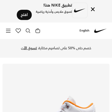
تطبيق NIKE هنا!
×
تسوق ملابس وأحذية رياضية
افتح
English
Nike
تسوق اير جوردن 3 ريترو حذاء للنساء - أبيض/ملتي كولور في السعودية عبر موقع نايكي اونلاين، واكتشف أحدث التشكيلات والإصدارات الحصرية. احصل على توصيل وإرجاع مجاني✓ دفع نقداً ✓ عبر تطبيق تابي ✓ وغيرها من الوسائل.
خصم حتى %50 على تصاميم مختارة.
تسوق الآن