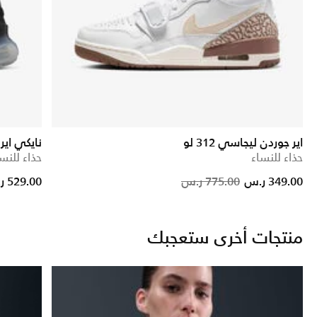
اير جوردن ليجاسي 312 لو
نايكي اير 
حذاء للنساء
حذاء للنس
Price reduced from
to
Price red
to
349.00 ر.س
775.00 ر.س
529.00 ر.س
منتجات أخرى ستعجبك