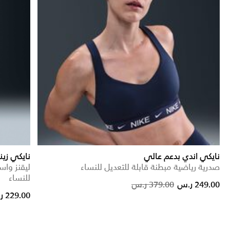
نايكي اندي بدعم عالي
نايكي زي
صدرية رياضية مبطنة قابلة للتعديل للنساء
ليقنز وا
للنساء
Price reduced from
to
249.00 ر.س
379.00 ر.س
229.00 ر.س