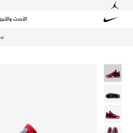
الأحدث والأبرز
Nike
تسوق اير جوردن 4 ريترو 'وايت ثندر' حذاء للرجال - أبيض/فوتبول جراي/بليتشد ليلاك/داستي بيربل في السعودية عبر موقع نايكي اونلاين، واكتشف أحدث التشكيلات والإصدارات الحصرية. احصل على توصيل وإرجاع مجاني✓ دفع نقداً ✓ عبر تطبيق تابي ✓ وغيرها من الوسائل.
توص