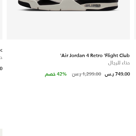
c"
Air Jordan 4 Retro 'Flight Club'
حذ
حذاء للرجال
00
Price reduced fr
to
749.00 ر.س
1,299.00 ر.س
42% خصم