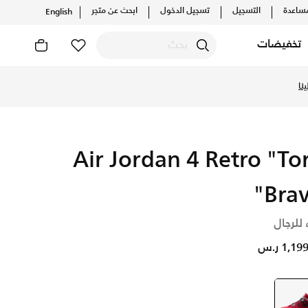
ساعدة
التسجيل
تسجيل الدخول
ابحث عن متجر
English
تخفيضات
نا
Air Jordan 4 Retro "To
Brav
 للرجال
1,1 ر.س