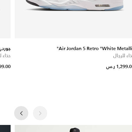
Air Jordan 5 Retro "White Metalli
جوردن
اء للرجال
حذاء ل
1,299. ر.س
,099.00