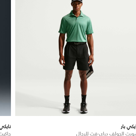
يكي بار
نايكي 
رت الجولف دراي-فت للرجال
جاكيت