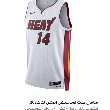
ميامي هيت اسوسيشن اديشن 2022/23
تيشيرت نايكي دراي-فت ان-بي-ايه سوينجمان