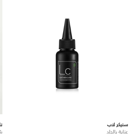
سنيكر لاب
نا
عناية بالجلد
شو