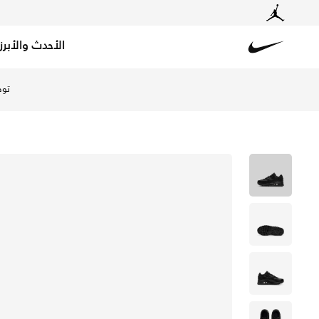
الأحدث والأبرز
Nike
تسوق نايكي اير ماكس 90 LTR حذاء للأطفال الصغار - أسود/أسود/أبيض/أسود في السعودية عبر موقع نايكي اونلاين، واكتشف أحدث التشكيلات والإصدارات الحصرية. احصل على توصيل وإرجاع مجاني✓ دفع نقداً ✓ عبر تطبيق تابي ✓ وغيرها من الوسائل.
توص