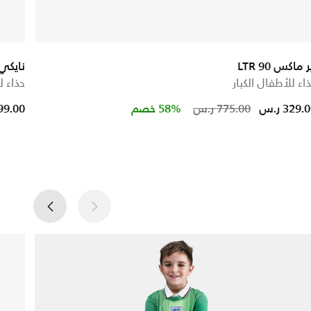
ر ماكس 90 LTR
نايكي 
اء للأطفال الكبار
حذاء ل
educed from
Price reduc
to
329. ر.س
775.00 ر.س
58% خصم
299.00 ر