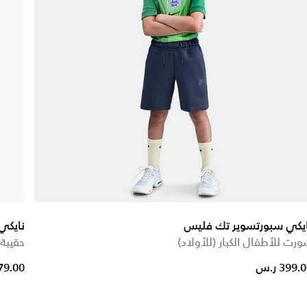
ايكي سبورتسوير تك فليس
نايكي
رت للأطفال الكبار (للأولاد)
حقيبة ظ
om
399. ر.س
179.00 ر