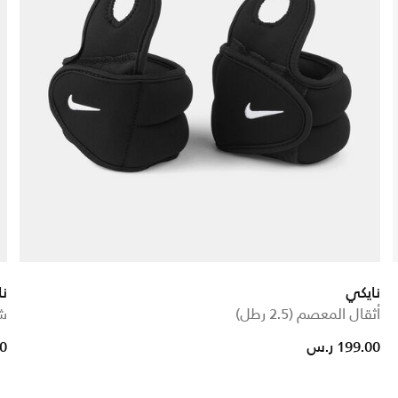
نايكي
ن
أثقال المعصم (2.5 رطل)
شو
199.00 ر.س
00