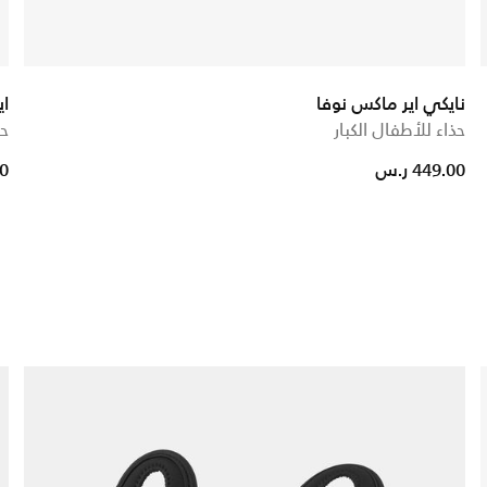
نايكي اير ماكس نوفا
اي
حذاء للأطفال الكبار
حذ
ed from
449.00 ر.س
00