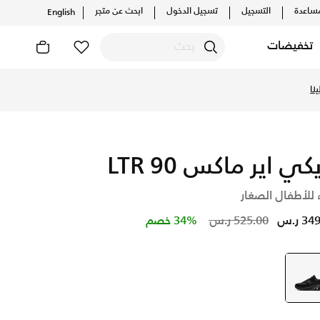
ساعدة
التسجيل
تسجيل الدخول
ابحث عن متجر
English
تخفيضات
نا
كي اير ماكس 90 LTR
 للأطفال الصغار
Price reduced from
to
3 ر.س
525.00 ر.س
34% خصم
أسود
selected