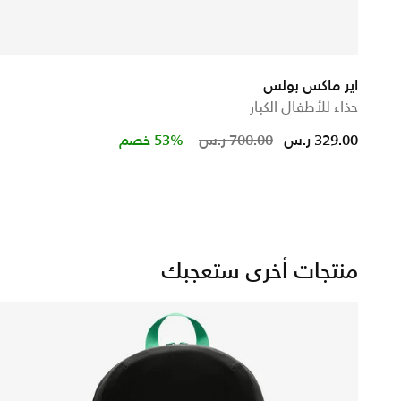
اير ماكس بولس
حذاء للأطفال الكبار
Price reduced from
to
329.00 ر.س
700.00 ر.س
53% خصم
منتجات أخرى ستعجبك