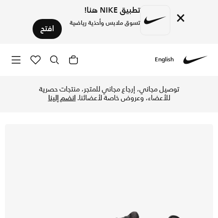
تطبيق NIKE هنا!
×
تسوق ملابس وأحذية رياضية
افتح
English
Nike
تسوق نايكي اير ماكس Dn8 حذاء للرجال - أسود/أسود/أنثراسايت/أنثراسايت في السعودية عبر موقع نايكي اونلاين، واكتشف أحدث التشكيلات والإصدارات الحصرية. احصل على توصيل وإرجاع مجاني✓ دفع نقداً ✓ عبر تطبيق تابي ✓ وغيرها من الوسائل.
توصيل مجاني، إرجاع مجاني للمتجر، منتجات حصرية
للأعضاء، وعروض خاصة لأعضائنا.
انضم إلينا