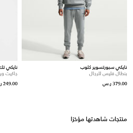
نايكي سبورتسوير كلوب
نايكي تك
بنطال فليس للرجال
جاكيت وين
d from
379.00 ر.س
249.00 ر.س
منتجات شاهدتها مؤخرًا