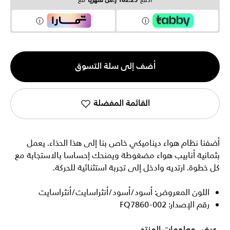
ادفع
182.25 ر.س شهرياً
مع
الكمية
أضف إلى سلة التسوق
1
القائمة المفضلة
أضفنا نظام هواء ديناميكي خاص بنا إلى هذا الحذاء. يعمل
بثمانية أنابيب هواء مضغوطة ويمنحك إحساسا بالاستجابة مع
كل خطوة. ارتديه وادخل إلى تجربة استثنائية للحركة.
اللون المعروض: أسود/أسود/أنثراسايت/أنثراسايت
رقم الإصدار: FQ7860-002
عرض معلومات المنتج