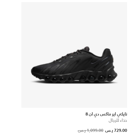
نايكي اير ماكس دي ان 8
حذاء للرجال
Price
to
729.00 ر.س
1,099.00 ر.س