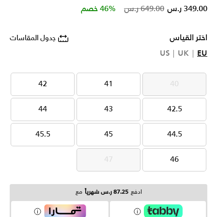
Price reduced from
to
349.00 ر.س
649.00 ر.س
46% خصم
اختر القياس
جدول المقاسات
US
UK
EU
42
41
40
42
41
40
44
43
42.5
44
43
42.5
45.5
45
44.5
45.5
45
44.5
47
46
47
46
ادفع
87.25 ر.س شهرياً
مع