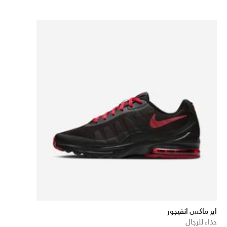
اير ماكس انفيجور
حذاء للرجال