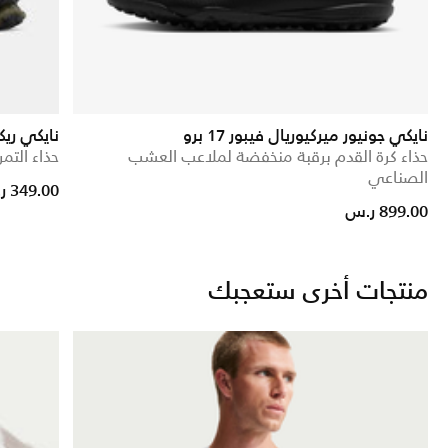
نايكي جونيور ميركيوريال فيبور 17 برو
نايكي ريكس 8 
حذاء كرة القدم برقبة منخفضة لملاعب العشب
حذاء التمر
الصناعي
Price reduced from
to
349.00 ر.س
899.00 ر.س
منتجات أخرى ستعجبك