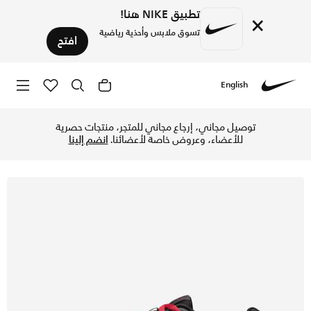
تطبيق NIKE هنا!
×
تسوق ملابس وأحذية رياضية
افتح
English
Nike
تسوق اير ماكس انفيجور حذاء للرجال - أسود/تيم كريمزون في الس
توصيل مجاني، إرجاع مجاني للمتجر، منتجات حصرية
للأعضاء، وعروض خاصة لأعضائنا.
انضم إلينا